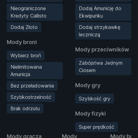
Nieograniczone
Dodaj Amunicję do
Kredyty Callisto
Ekwipunku
Dodaj Złoto
Dodaj strzykawkę
leczniczą
Mody broni
Mody przeciwników
Wybierz broń
Zabójstwa Jednym
Nielimitowana
Ciosem
Amunicja
Mody gry
Bez przeładowania
Szybkostrzelność
Szybkość gry
Brak odrzutu
Mody fizyki
Super prędkość
Mody gracza
Mody
Mody bron