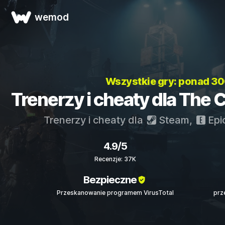
wemod
Wszystkie gry: ponad 3
Trenerzy i cheaty dla The C
Trenerzy i cheaty dla
Steam
,
Epi
4.9/5
Recenzje: 37K
Bezpieczne
Przeskanowanie programem VirusTotal
prz