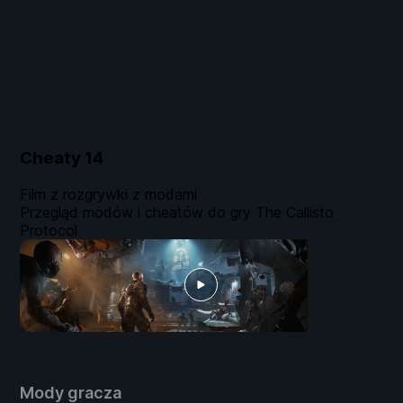
Cheaty
14
Film z rozgrywki z modami
Przegląd modów i cheatów do gry The Callisto
Protocol
Mody gracza