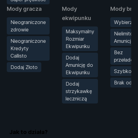
Mody gracza
Mody
Mody bron
ekwipunku
Nieograniczone
Wybierz b
zdrowie
Maksymalny
Nielimito
Rozmiar
Nieograniczone
Amunicja
Ekwipunku
Kredyty
Bez
Callisto
Dodaj
przeładow
Amunicję do
Dodaj Złoto
Szybkostr
Ekwipunku
Brak odrz
Dodaj
strzykawkę
leczniczą
Jak to działa?