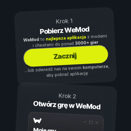
Krok 1
Pobierz WeMod
z modami
najlepsza aplikacja
to
WeMod
3000+ gier
i cheatami do ponad
Zacznij
,
komputerze
...lub odwiedź nas na swoim
aby pobrać aplikację
Krok 2
Otwórz grę w WeMod
Moje gry