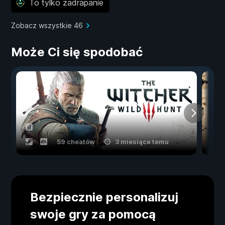
To tylko zadrapanie
Zobacz wszystkie 46
Może Ci się spodobać
59 cheatów
3 miesiące temu
Bezpiecznie personalizuj
swoje gry za pomocą