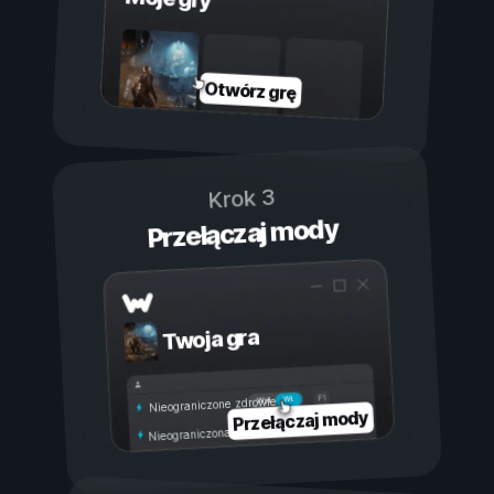
Otwórz grę
Krok 3
Przełączaj mody
Twoja gra
Wł.
Wył.
Nieograniczone zdrowie
Przełączaj mody
Nieograniczona wytrzymałość