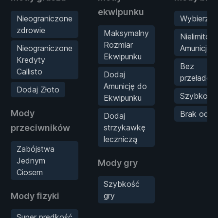
ekwipunku
Nieograniczone
Wybierz b
zdrowie
Maksymalny
Nielimito
Rozmiar
Nieograniczone
Amunicja
Ekwipunku
Kredyty
Bez
Callisto
Dodaj
przeładow
Amunicję do
Dodaj Złoto
Szybkostr
Ekwipunku
Mody
Brak odrz
Dodaj
przeciwników
strzykawkę
leczniczą
Zabójstwa
Jednym
Mody gry
Ciosem
Szybkość
Mody fizyki
gry
Super prędkość