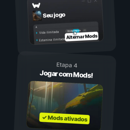
Seu jogo
Ligada
Desligada
Vida ilimitada
Alternar Mods
Estamina ilimitada
Etapa 4
Jogar com Mods!
✓ Mods ativados