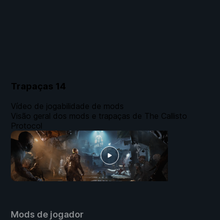
Trapaças
14
Vídeo de jogabilidade de mods
Visão geral dos mods e trapaças de The Callisto
Protocol
Mods de jogador