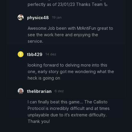
perfectly as of 23/01/23 Thanks Team 🦾
physicx48
19 jan
Awesome Job been with MrAntiFun great to
see the work here and enjoying the
service.
tbb429
14 dez
looking forward to delving more into this
one, early story got me wondering what the
heck is going on
thelibrarian
6 dez
I can finally beat this game... The Callisto
Protocol is incredibly difficult and at times
unplayable due to it's extreme difficulty.
Thank you!