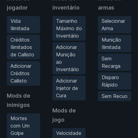
jogador
inventário
armas
Vida
Tamanho
Selecionar
Ilimitada
Máximo do
Arma
Inventário
Créditos
Munição
Ilimitados
Adicionar
Ilimitada
de Callisto
Munição
Sem
ao
Adicionar
Recarga
Inventário
Créditos
Disparo
Callisto
Adicionar
Rápido
Injetor de
Mods de
Cura
Sem Recuo
inimigos
Mods de
Mortes
jogo
com Um
Golpe
Velocidade