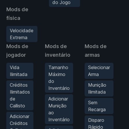
do Jogo
Mods de
física
Velocidade
Extrema
Mods de
Mods de
Mods de
M
jogador
inventário
armas
i
Vida
Tamanho
Selecionar
Ilimitada
Máximo
Arma
do
Créditos
Munição
Inventário
Ilimitados
Ilimitada
M
de
Adicionar
Sem
j
Callisto
Munição
Recarga
ao
Adicionar
Inventário
Disparo
Créditos
Rápido