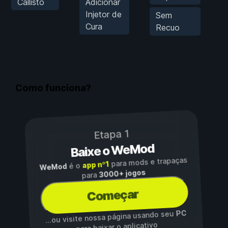
Callisto
Adicionar
Injetor de
M
Sem
Cura
Recuo
f
Como funciona?
Etapa 1
Baixe o WeMod
para mods e trapaças
app nº1
é o
WeMod
3000+ jogos
para
Começar
PC
...ou visite nossa página usando seu
para baixar o aplicativo