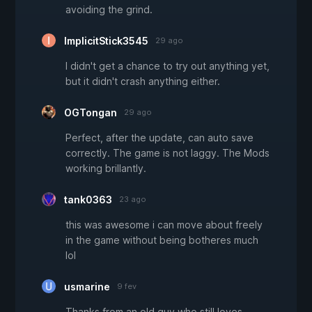
avoiding the grind.
ImplicitStick3545
29 ago
I didn't get a chance to try out anything yet,
but it didn't crash anything either.
OGTongan
29 ago
Perfect, after the update, can auto save
correctly. The game is not laggy. The Mods
working brillantly.
tank0363
23 ago
this was awesome i can move about freely
in the game without being botheres much
lol
usmarine
9 fev
Thanks from an old guy who still loves