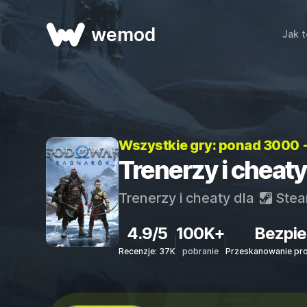
wemod
Jak t
Wszystkie gry: ponad 3000 
Trenerzy i cheat
Trenerzy i cheaty dla
Ste
4.9/5
100K+
Bezpie
Recenzje: 37K
pobranie
Przeskanowanie pr