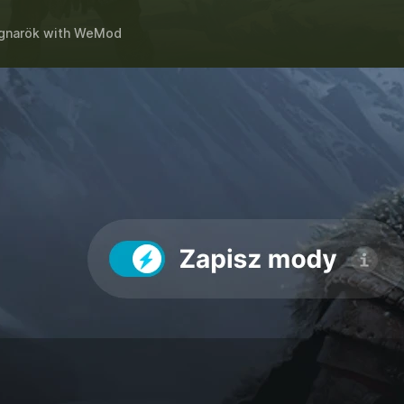
gnarök
with
WeMod