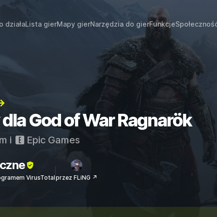
o działa
Lista gier
Mapy gier
Narzędzia do gier
Funkcje
Społecznoś
→
y dla God of War Ragnarök
am
i
Epic Games
czne
ogramem VirusTotal
przez FLiNG ↗