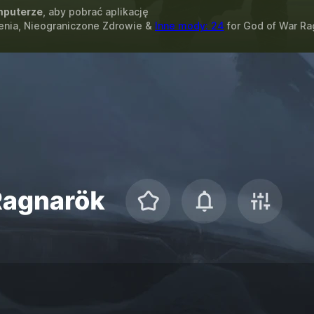
puterze
, aby pobrać aplikację
fienia, Nieograniczone Zdrowie &
Inne mody: 24
for
God of War Ra