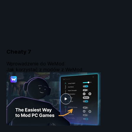
Cheaty
7
Wprowadzenie do WeMod
Jak korzystać z modów z WeMod