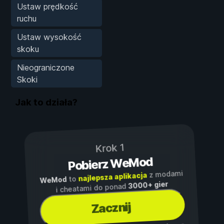
Ustaw prędkość
ruchu
Ustaw wysokość
skoku
Nieograniczone
Skoki
Jak to działa?
Krok 1
Pobierz WeMod
z modami
najlepsza aplikacja
to
WeMod
3000+ gier
i cheatami do ponad
Zacznij