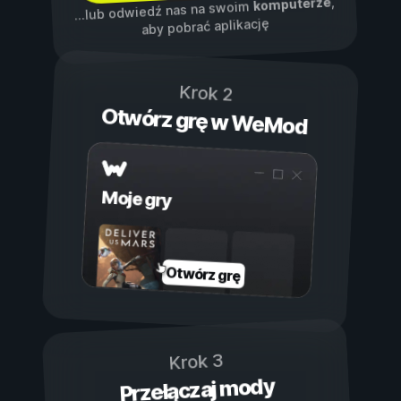
,
komputerze
...lub odwiedź nas na swoim
aby pobrać aplikację
Krok 2
Otwórz grę w WeMod
Moje gry
Otwórz grę
Krok 3
Przełączaj mody