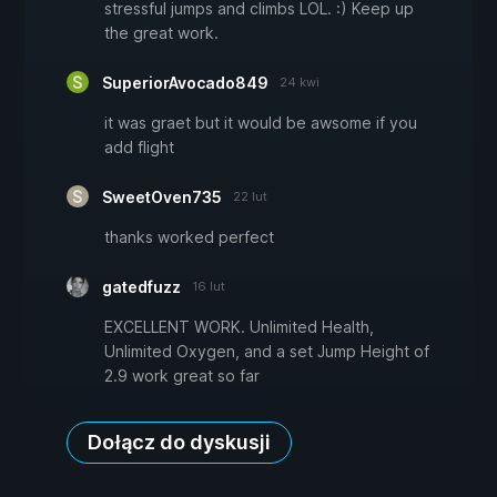
stressful jumps and climbs LOL. :) Keep up
the great work.
SuperiorAvocado849
24 kwi
it was graet but it would be awsome if you
add flight
SweetOven735
22 lut
thanks worked perfect
gatedfuzz
16 lut
EXCELLENT WORK. Unlimited Health,
Unlimited Oxygen, and a set Jump Height of
2.9 work great so far
Dołącz do dyskusji