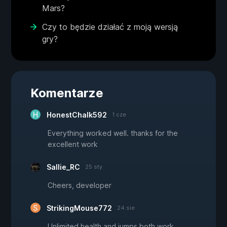
Mars?
Czy to będzie działać z moją wersją
gry?
Komentarze
HonestChalk592
1 cze
Everything worked well. thanks for the
excellent work
Sallie_RC
25 sty
Cheers, developer
StrikingMouse772
24 sie
Unlimited health and jumps both work