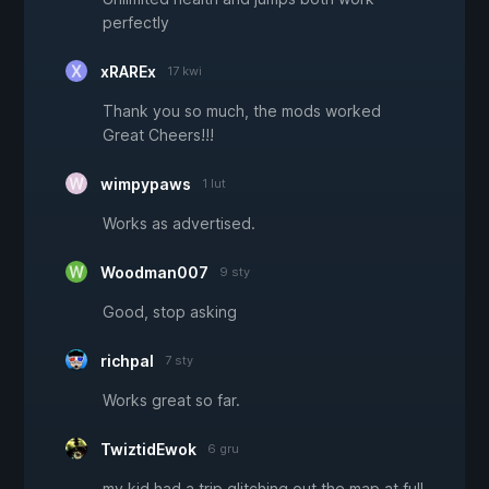
perfectly
xRAREx
17 kwi
Thank you so much, the mods worked
Great Cheers!!!
wimpypaws
1 lut
Works as advertised.
Woodman007
9 sty
Good, stop asking
richpal
7 sty
Works great so far.
TwiztidEwok
6 gru
my kid had a trip glitching out the map at full