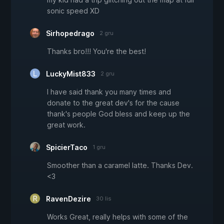
sonic speed XD
Sirhopedrago
2 gru
Thanks bro!!! You're the best!
LuckyMist833
2 gru
I have said thank you many times and
donate to the great dev's for the cause
thank's people God bless and keep up the
great work.
SpicierTaco
1 gru
Smoother than a caramel latte. Thanks Dev.
<3
RavenDezire
30 lis
Works Great, really helps with some of the