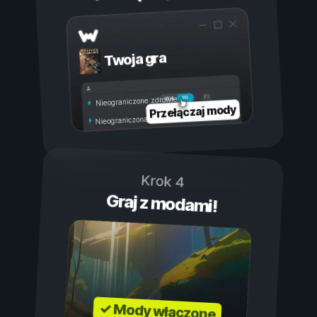
Twoja gra
Wł.
Wył.
Nieograniczone zdrowie
Przełączaj mody
Nieograniczona wytrzymałość
Krok 4
Graj z modami!
✓ Mody włączone