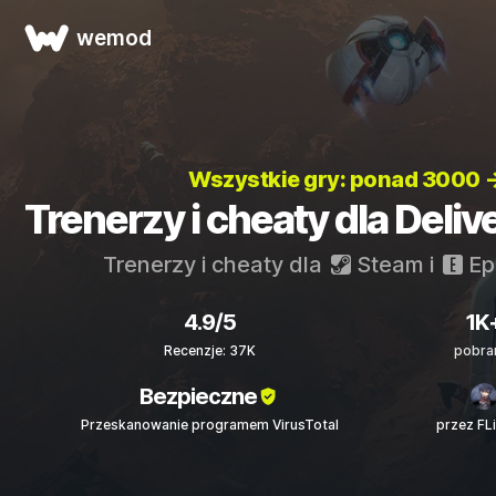
wemod
Wszystkie gry: ponad 3000 
Trenerzy i cheaty dla Deliv
Trenerzy i cheaty dla
Steam
i
Ep
4.9/5
1K
Recenzje: 37K
pobra
Bezpieczne
Przeskanowanie programem VirusTotal
przez FL