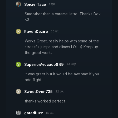
SpicierTaco
1 दिस.
Smoother than a caramel latte. Thanks Dev.
<3
RavenDezire
30 नव.
Works Great, really helps with some of the
stressful jumps and climbs LOL. :) Keep up
the great work.
SuperiorAvocado849
24 अप्रै.
it was graet but it would be awsome if you
add flight
SweetOven735
22 फ़र.
thanks worked perfect
gatedfuzz
16 फ़र.