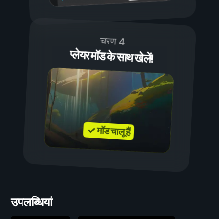
चरण 4
प्लेयर मॉड के साथ खेलें!
✓ मॉड चालू हैं
उपलब्धियां