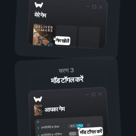
मेरे गेम
गेम खोलें
चरण 3
मॉड टॉगल करें
आपका गेम
चालू है
बंद है
अनलिमिटेड हेल्थ
मॉड टॉगल करें
अनलिमिटेड स्टैमिना