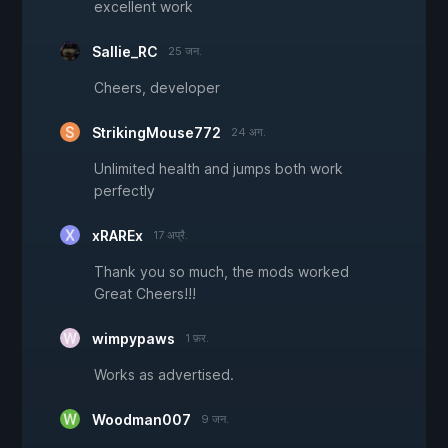
excellent work
Sallie_RC
25 जन.
Cheers, developer
StrikingMouse772
24 अग.
Unlimited health and jumps both work
perfectly
xRAREx
17 अप्रै.
Thank you so much, the mods worked
Great Cheers!!!
wimpypaws
1 फ़र.
Works as advertised.
Woodman007
9 जन.