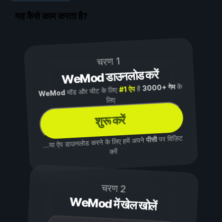
यह कैसे काम करता है?
चरण 1
WeMod डाउनलोड करें
के
3000+ गेम
है
#1 ऐप
मॉड और चीट के लिए
WeMod
लिए
शुरू करें
पर विज़िट
पीसी
...या ऐप डाउनलोड करने के लिए हमें अपने
करें
चरण 2
WeMod में खेल खोलें