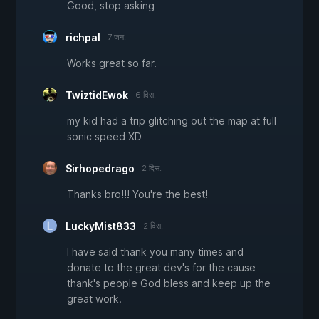
Good, stop asking
richpal
7 जन.
Works great so far.
TwiztidEwok
6 दिस.
my kid had a trip glitching out the map at full
sonic speed XD
Sirhopedrago
2 दिस.
Thanks bro!!! You're the best!
LuckyMist833
2 दिस.
I have said thank you many times and
donate to the great dev's for the cause
thank's people God bless and keep up the
great work.