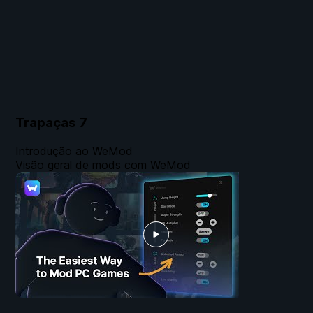
Trapaças
7
Introdução ao WeMod
Visão geral de mods com WeMod