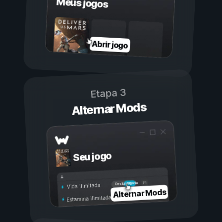
Meus jogos
Abrir jogo
Etapa 3
Alternar Mods
Seu jogo
Ligada
Desligada
Vida ilimitada
Alternar Mods
Estamina ilimitada