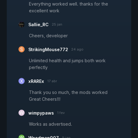
Everything worked well. thanks for the
excellent work
Sallie_RC
25 jan
Cheers, developer
StrikingMouse772
24 ago
Unlimited health and jumps both work
perfectly
xRAREx
17 abr
Thank you so much, the mods worked
Great Cheers!!!
wimpypaws
1 fev
Works as advertised.
Woodman007
9 jan