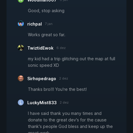
Good, stop asking
richpal
7 jan
Works great so far.
TwiztidEwok
6 dez
my kid had a trip glitching out the map at full
sonic speed XD
Sirhopedrago
2 dez
Thanks bro!!! You're the best!
LuckyMist833
2 dez
I have said thank you many times and
donate to the great dev's for the cause
thank's people God bless and keep up the
great work.