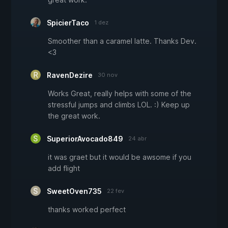
SpicierTaco
1 dez
Smoother than a caramel latte. Thanks Dev.
<3
RavenDezire
30 nov
Works Great, really helps with some of the
stressful jumps and climbs LOL. :) Keep up
the great work.
SuperiorAvocado849
24 abr
it was graet but it would be awsome if you
add flight
SweetOven735
22 fev
thanks worked perfect