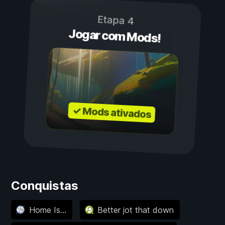
Etapa 4
Jogar com Mods!
✓ Mods ativados
Conquistas
Home Is...
Better jot that down