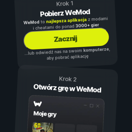
Krok 1
Pobierz WeMod
z modami
najlepsza aplikacja
to
WeMod
3000+ gier
i cheatami do ponad
Zacznij
,
komputerze
...lub odwiedź nas na swoim
aby pobrać aplikację
Krok 2
Otwórz grę w WeMod
Moje gry