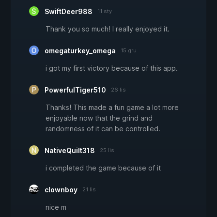
SwiftDeer988
11 sty
Thank you so much! I really enjoyed it.
omegaturkey_omega
15 gru
i got my first victory because of this app.
PowerfulTiger510
26 lis
Thanks! This made a fun game a lot more
enjoyable now that the grind and
randomness of it can be controlled.
NativeQuilt318
25 lis
i completed the game because of it
clownboy
21 lis
nice m