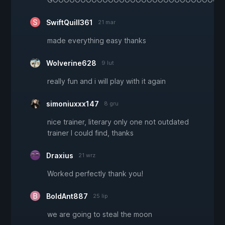
SwiftQuill361
21 mar
made everything easy thanks
Wolverine628
9 lut
really fun and i will play with it again
simoniuxxx147
8 gru
nice trainer, literary only one not outdated
trainer I could find, thanks
Draxius
21 wrz
Worked perfectly thank you!
BoldAnt887
25 lip
we are going to steal the moon