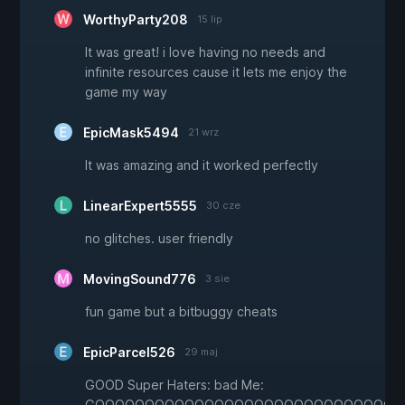
WorthyParty208
15 lip
It was great! i love having no needs and
infinite resources cause it lets me enjoy the
game my way
EpicMask5494
21 wrz
It was amazing and it worked perfectly
LinearExpert5555
30 cze
no glitches. user friendly
MovingSound776
3 sie
fun game but a bitbuggy cheats
EpicParcel526
29 maj
GOOD Super Haters: bad Me:
GOOOOOOOOOOOOOOOOOOOOOOOOOOOOOOO