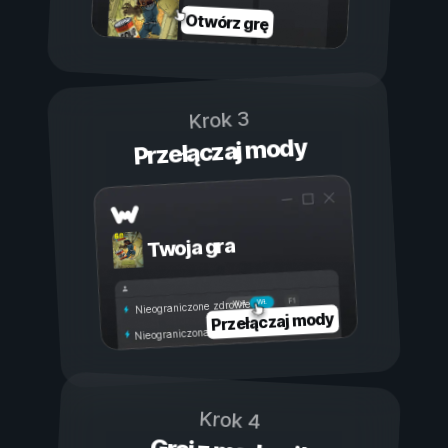
Otwórz grę
Krok 3
Przełączaj mody
Twoja gra
Wł.
Wył.
Nieograniczone zdrowie
Przełączaj mody
Nieograniczona wytrzymałość
Krok 4