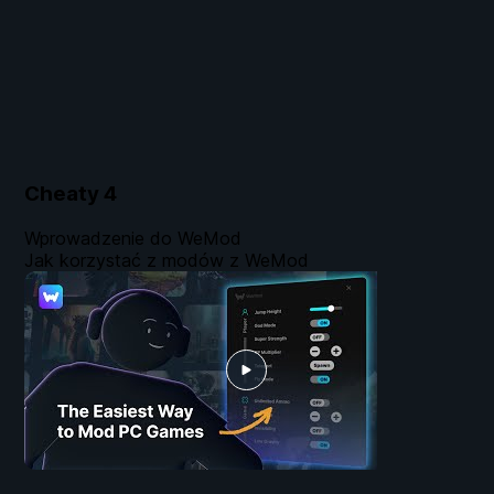
Cheaty
4
Wprowadzenie do WeMod
Jak korzystać z modów z WeMod