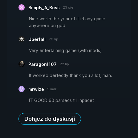
Simply_A_Boss
23 sie
Nice worth the year of it frl any game
anywhere on god
Uberfall
26 lip
Very entertaining game (with mods)
Paragon1107
22 lip
It worked perfectly thank you a lot, man.
mrwize
5 mar
IT GOOD 60 parsecs till inpacet
Dołącz do dyskusji