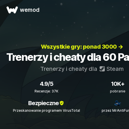
wemod
Wszystkie gry: ponad 3000 →
Trenerzy i cheaty dla 60 P
Trenerzy i cheaty dla
Steam
4.9/5
10K+
Recenzje: 37K
pobranie
Bezpieczne
Przeskanowanie programem VirusTotal
przez MrAntiFu