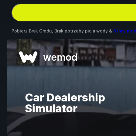
Pobierz Brak Głodu, Brak potrzeby picia wody &
8 inny mo