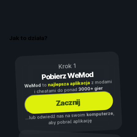
W
Jak to działa?
Krok 1
Pobierz WeMod
z modami
najlepsza aplikacja
to
WeMod
3000+ gier
i cheatami do ponad
Zacznij
,
komputerze
...lub odwiedź nas na swoim
aby pobrać aplikację