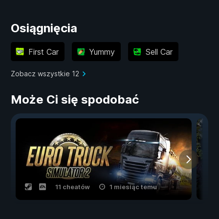
Osiągnięcia
First Car
Yummy
Sell Car
Zobacz wszystkie 12
Może Ci się spodobać
11 cheatów
1 miesiąc temu