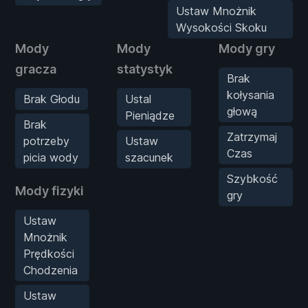
Ustaw Mnożnik
Wysokości Skoku
Mody
Mody
Mody gry
gracza
statystyk
Brak
kołysania
Brak Głodu
Ustal
głową
Pieniądze
Brak
Zatrzymaj
potrzeby
Ustaw
Czas
picia wody
szacunek
Szybkość
Mody fizyki
gry
Ustaw
Mnożnik
Prędkości
Chodzenia
Ustaw