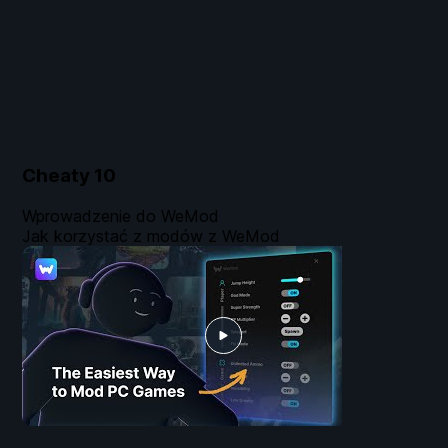
Cheaty
10
Wprowadzenie do WeMod
Jak korzystać z modów z WeMod