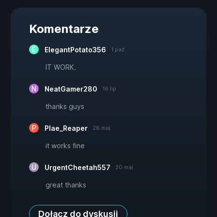
Komentarze
ElegantPotato356
1 paź
IT WORK.
NeatGamer280
16 lip
thanks guys
Plae_Reaper
28 maj
it works fine
UrgentCheetah557
20 maj
great thanks
Dołącz do dyskusji