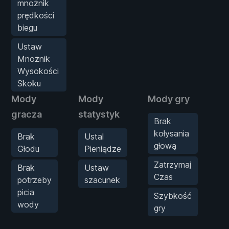
mnożnik
prędkości
biegu
Ustaw
Mnożnik
Wysokości
Skoku
Mody
Mody
Mody gry
Mo
gracza
statystyk
Brak
kołysania
Brak
Ustal
głową
P
Głodu
Pieniądze
C
Zatrzymaj
Brak
Ustaw
Czas
potrzeby
szacunek
m
picia
Szybkość
p
wody
gry
b