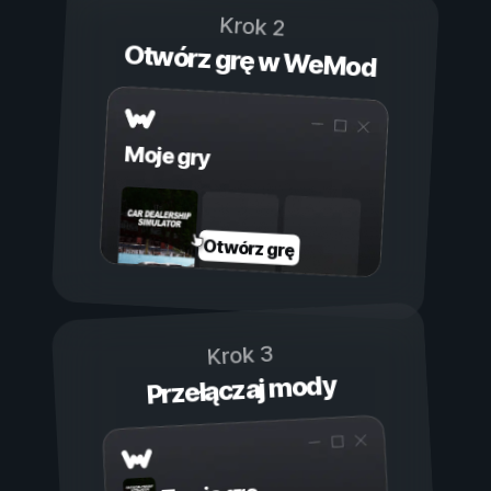
Krok 2
Otwórz grę w WeMod
Moje gry
Otwórz grę
Krok 3
Przełączaj mody