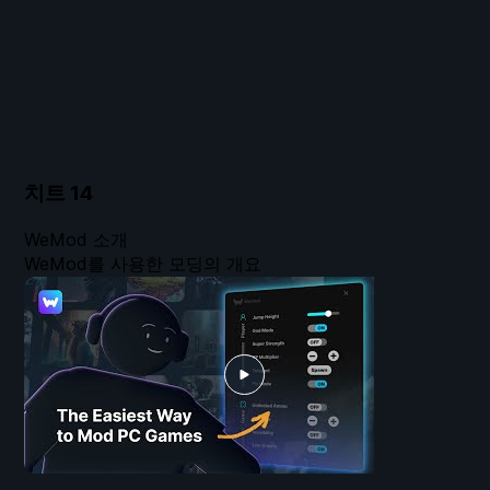
치트
14
WeMod 소개
WeMod를 사용한 모딩의 개요