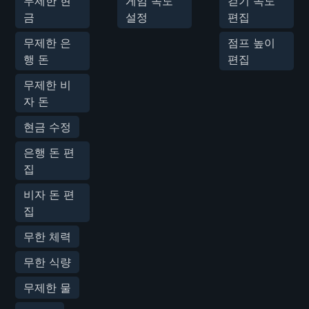
무제한 현
게임 속도
걷기 속도
금
설정
편집
무제한 은
점프 높이
행 돈
편집
무제한 비
자 돈
현금 수정
은행 돈 편
집
비자 돈 편
집
무한 체력
무한 식량
무제한 물