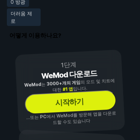
0 방광
더러움 제
로
어떻게 이용하나요?
1단계
WeMod 다운로드
의 모드 및 치트에
3000+개의 게임
는
WeMod
입니다.
#1 앱
대한
시작하기
에서 WeMod를 방문해 앱을 다운로
PC
...또는
드할 수도 있습니다