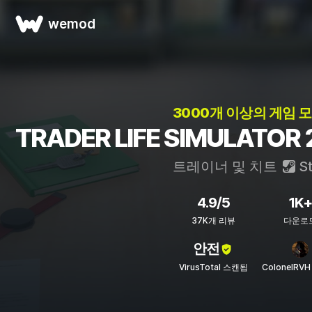
wemod
3000개 이상의 게임 모
TRADER LIFE SIMULATO
트레이너 및 치트
S
4.9/5
1K+
37K개 리뷰
다운로
안전
VirusTotal 스캔됨
ColonelRV