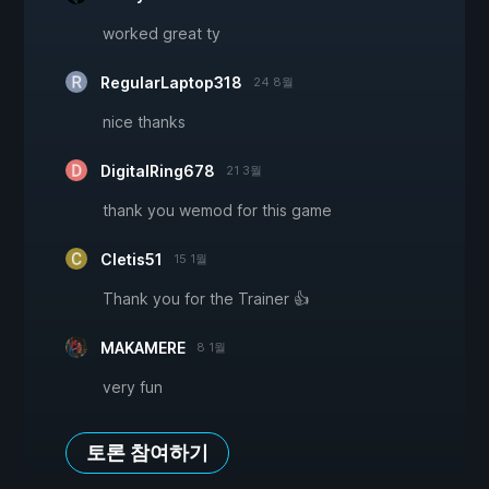
worked great ty
RegularLaptop318
24 8월
nice thanks
DigitalRing678
21 3월
thank you wemod for this game
Cletis51
15 1월
Thank you for the Trainer 👍
MAKAMERE
8 1월
very fun
토론 참여하기