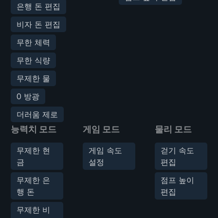
은행 돈 편집
비자 돈 편집
무한 체력
무한 식량
무제한 물
0 방광
더러움 제로
능력치 모드
게임 모드
물리 모드
무제한 현
게임 속도
걷기 속도
금
설정
편집
무제한 은
점프 높이
행 돈
편집
무제한 비