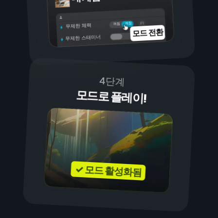
켜짐
꺼짐
무제한 체력
모드 전환
무제한 스태미너
4단계
모드로 플레이!
✓ 모드 활성화됨