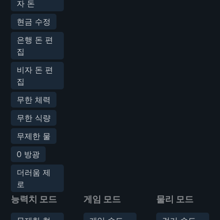
자 돈
현금 수정
은행 돈 편
집
비자 돈 편
집
무한 체력
무한 식량
무제한 물
0 방광
더러움 제
로
능력치 모드
게임 모드
물리 모드