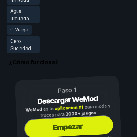
Agua
Ilimitada
0 Vejiga
Cero
Suciedad
¿Cómo funciona?
Paso 1
Descargar WeMod
para mods y
aplicación #1
es la
WeMod
3000+ juegos
trucos para
Empezar