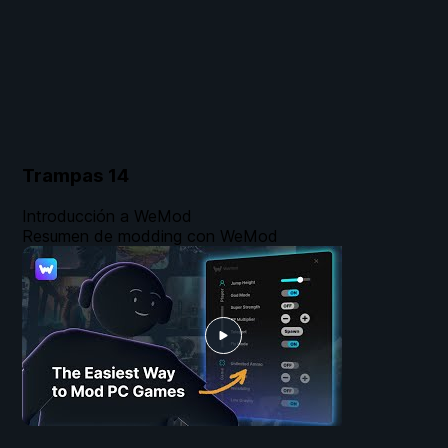
Trampas
14
Introducción a WeMod
Resumen de modding con WeMod