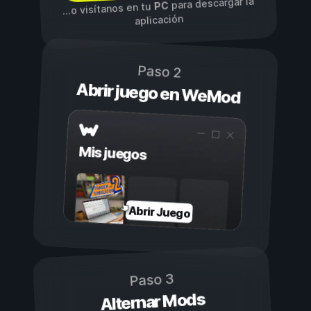
para descargar la
PC
...o visítanos en tu
aplicación
Paso 2
Abrir juego en WeMod
Mis juegos
Abrir Juego
Paso 3
Alternar Mods