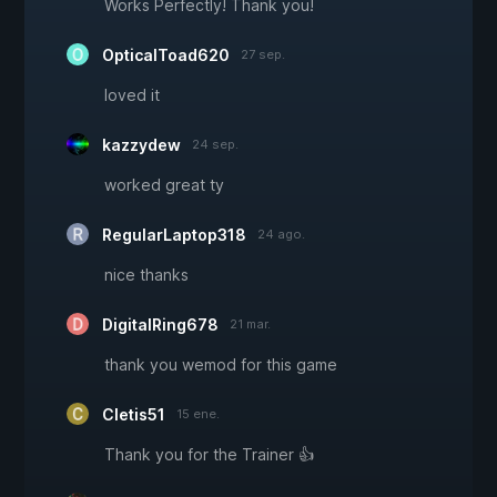
Works Perfectly! Thank you!
OpticalToad620
27 sep.
loved it
kazzydew
24 sep.
worked great ty
RegularLaptop318
24 ago.
nice thanks
DigitalRing678
21 mar.
thank you wemod for this game
Cletis51
15 ene.
Thank you for the Trainer 👍