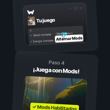
Tu juego
Activado
Desactivado
Salud ilimitada
Alternar Mods
Energía ilimitada
Paso 4
¡Juega con Mods!
✓ Mods Habilitados