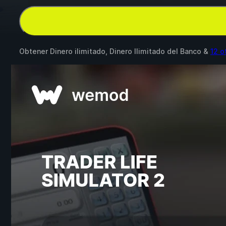
Obtener Dinero ilimitado, Dinero Ilimitado del Banco &
12 o