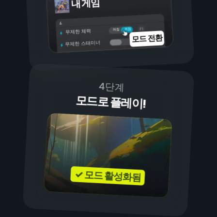
내 게임
켜짐
꺼짐
무제한 체력
모드 전환
무제한 스태미너
4단계
모드로 플레이!
✓ 모드 활성화됨