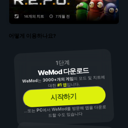
16개의 치트
7개월 전
어떻게 이용하나요?
1단계
WeMod 다운로드
의 모드 및 치트에
3000+개의 게임
는
WeMod
입니다.
#1 앱
대한
시작하기
에서 WeMod를 방문해 앱을 다운로
PC
...또는
드할 수도 있습니다