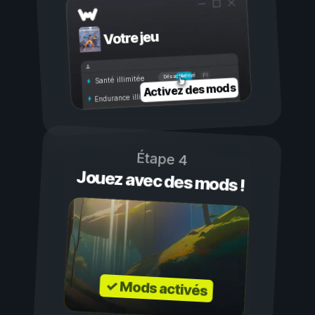
Votre jeu
Activé
Désactivé
Santé illimitée
Activez des mods
Endurance illimitée
Étape 4
Jouez avec des mods !
✓ Mods activés