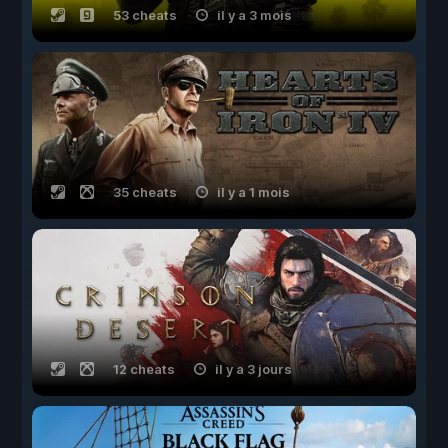
53 cheats
il y a 3 mois
35 cheats
il y a 1 mois
12 cheats
il y a 3 jours