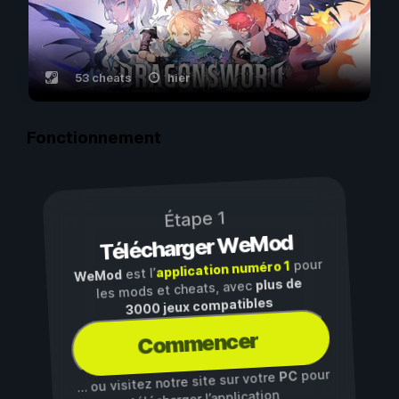
53 cheats
hier
Fonctionnement
Étape 1
Télécharger WeMod
pour
application numéro 1
est l’
WeMod
plus de
les mods et cheats, avec
3000 jeux compatibles
Commencer
pour
PC
… ou visitez notre site sur votre
télécharger l’application