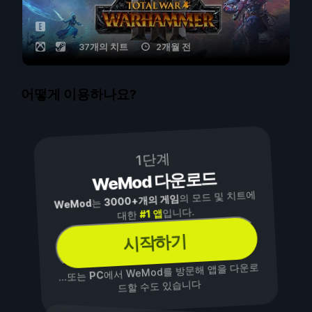
37개의 치트
2개월 전
어떻게 이용하나요?
1단계
WeMod 다운로드
의 모드 및 치트에
3000+개의 게임
는
WeMod
입니다.
#1 앱
대한
시작하기
에서 WeMod를 방문해 앱을 다운로
PC
...또는
드할 수도 있습니다