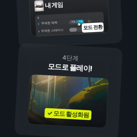
내 게임
켜짐
꺼짐
무제한 체력
모드 전환
무제한 스태미너
4단계
모드로 플레이!
✓ 모드 활성화됨