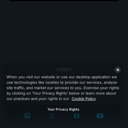
利用規約
When you visit our website or use our desktop application we
プライバシーポリシー
use technologies like cookies to provide our services, analyze
site traffic, and market our services to you. Exercise your rights
サポート
by clicking on ‘Your Privacy Rights’ below or learn more about
our practices and your rights in our
Cookie Policy
Your Privacy Rights