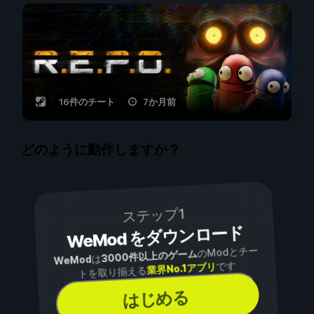
16件のチート
7か月前
どのように動作しますか？
ステップ1
WeMod をダウンロード
のModとチー
3000件以上のゲーム
は
WeMod
です
業界No.1アプリ
トを取り揃える
はじめる