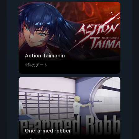
Action Taimanin
3件のチート
One-armed robber