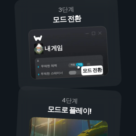
3단계
모드 전환
내 게임
켜짐
꺼짐
무제한 체력
모드 전환
무제한 스태미너
4단계
모드로 플레이!