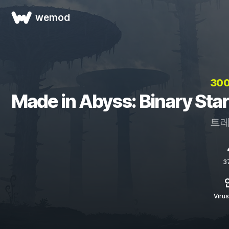
wemod
30
Made in Abyss: Binary St
트레
3
Viru