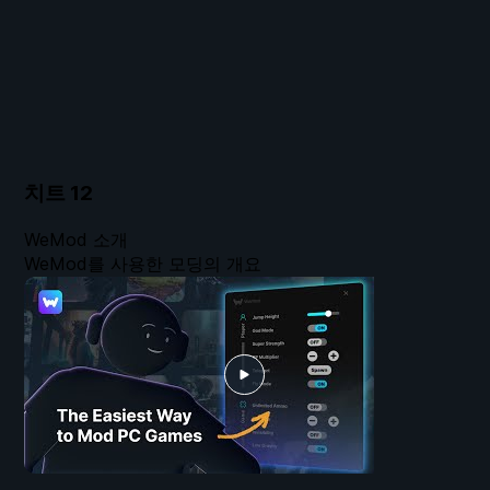
치트
12
WeMod 소개
WeMod를 사용한 모딩의 개요