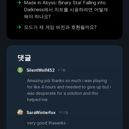
Made in Abyss: Binary Star Falling into
Darkness에서 치트를 사용하려면 어떻게
해야 하나요?
모드가 제 게임 버전과 호환될까요?
댓글
SilentWolf452
4 7월
Amazing job thanks so much i was playing
for like 4 hours and needed to give up but i
was desperate for a solution and this
helped me
SaraWinterfox
14 2월
very good thaaanks