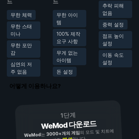
드
드
추락 피해
없음
무한 체력
무한 아이
템
중력 설정
무한 스태
미나
100% 제작
점프 높이
요구 사항
설정
무한 포만
감
무게 없는
이동 속도
아이템
설정
심연의 저
주 없음
돈 설정
어떻게 이용하나요?
1단계
WeMod 다운로드
의 모드 및 치트에
3000+개의 게임
는
WeMod
입니다.