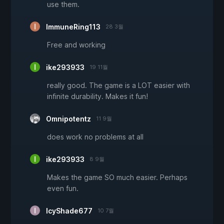
use them.
ImmuneRing113
28 3월
Free and working
ike293933
19 11월
really good. The game is a LOT easier with
infinite durability. Makes it fun!
Omnipotentz
11 9월
does work no problems at all
ike293933
8 9월
Makes the game SO much easier. Perhaps
even fun.
IcyShade677
10 7월