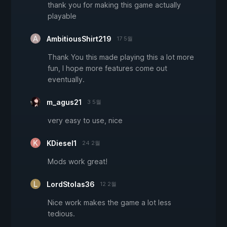
thank you for making this game actually
playable
AmbitiousShirt219
17 5월
Thank You this made playing this a lot more
fun, I hope more features come out
eventually.
m_agus21
3 5월
very easy to use, nice
KDiesel1
24 2월
Mods work great!
LordStolas36
12 2월
Nice work makes the game a lot less
tedious.