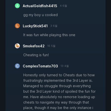
ActualGoldfish4415
4 6월
gg my boy u cooked
LuckyStick541
3 6월
It was fun while playing this one
Smokefox42
16 5월
Cheating is fun!
ComplexTomato703
13 4월
Honestly only turned to Cheats due to how
frustratingly implemented the 3rd Layer is.
Managed to struggle through everything
but the 3rd Layer kind of spoiled the fun for
me. Have absolutely no remorse loading up
cheats to navigate my way through that
place, though it may be the only instance i