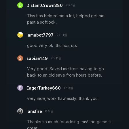
DistantCrown380
28 1월
This has helped me a lot, helped get me
past a softlock.
iamabot7797
27 11월
good very ok :thumbs_up:
sabian149
25 11월
Very good. Saved me from having to go
back to an old save from hours before.
EagerTurkey660
17 9월
very nice, work flawlessly. thank you
iansfire
8 9월
Thanks so much for adding this! the game is
great!