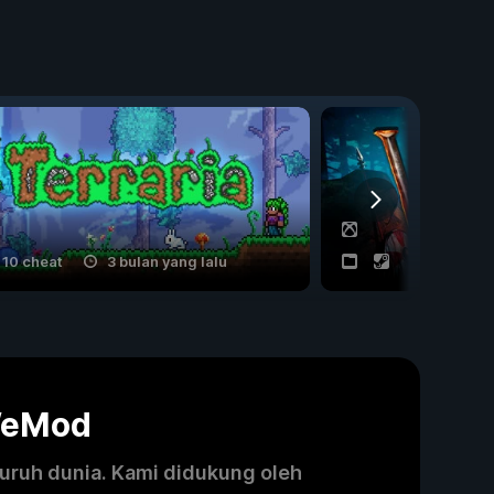
10 cheat
3 bulan yang lalu
21 cheat
WeMod
luruh dunia. Kami didukung oleh