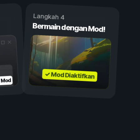
Langkah 4
Bermain dengan Mod!
✓ Mod Diaktifkan
n Mod