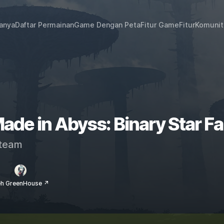
janya
Daftar Permainan
Game Dengan Peta
Fitur Game
Fitur
Komunit
ade in Abyss: Binary Star Fa
team
eh GreenHouse ↗