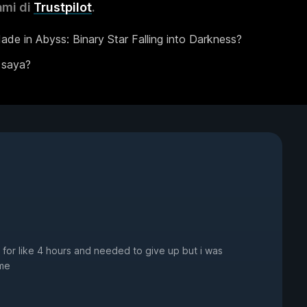
ami di
Trustpilot
.
e in Abyss: Binary Star Falling into Darkness?
 saya?
 for like 4 hours and needed to give up but i was
 me