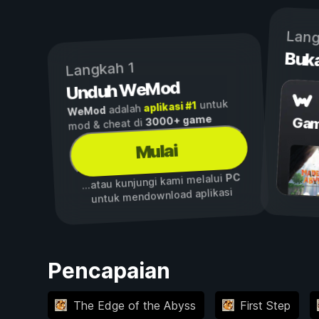
Lang
Buk
Langkah 1
Unduh WeMod
untuk
aplikasi #1
adalah
WeMod
3000+ game
Gam
mod & cheat di
Mulai
PC
...atau kunjungi kami melalui
untuk mendownload aplikasi
Pencapaian
The Edge of the Abyss
First Step