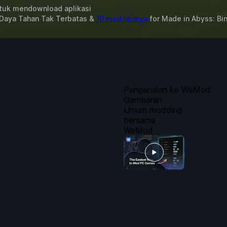
uk mendownload aplikasi
 Daya Tahan Tak Terbatas &
10 mod lainnya
for
Made in Abyss: Bin
Pengenalan ke WeMod
Gambaran
Umum modding
bersama
WeMod