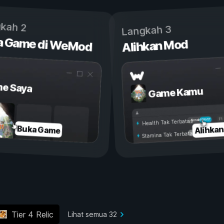
kah 2
Langkah 3
a Game di WeMod
Alihkan Mod
e Saya
Game Kamu
Aktif
Nonaktif
Health Tak Terbatas
Alihka
Buka Game
Stamina Tak Terbatas
Tier 4 Relic
Lihat semua 32