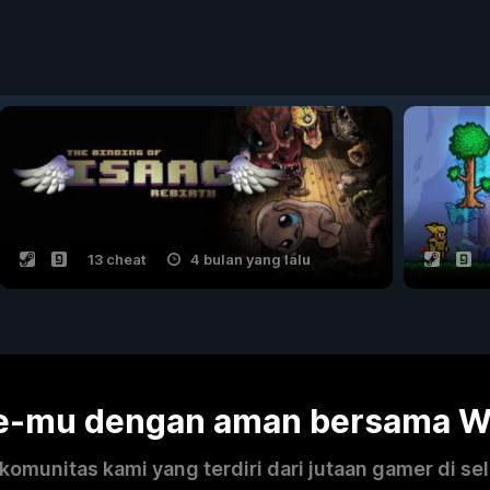
13 cheat
4 bulan yang lalu
me-mu dengan aman bersama 
omunitas kami yang terdiri dari jutaan gamer di se