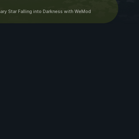
ary Star Falling into Darkness
with
WeMod