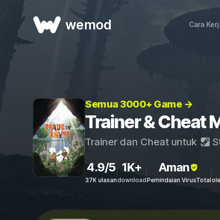
wemod
Cara Ker
Semua 3000+ Game →
Trainer & Cheat M
Trainer dan Cheat untuk
S
4.9/5
1K+
Aman
37K ulasan
download
Pemindaian VirusTotal
ol