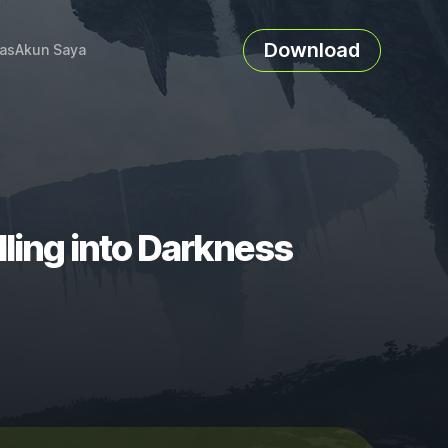
Download
as
Akun Saya
lling into Darkness