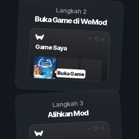
Langkah 2
Buka Game di WeMod
Game Saya
Buka Game
Langkah 3
Alihkan Mod