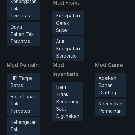
Kehangatan
Mod Fisika
Tak
Terbatas
Kecepatan
Gerak
Daya
Super
Tahan Tak
Terbatas
Atur
Kecepatan
Bergerak
Mod Pemain
Mod
Mod Game
Inventaris
HP Tanpa
Abaikan
Batas
Bahan
Item
Crafting
Tidak
Rasa Lapar
Berkurang
Tak
Kecepatan
Saat
Terbatas
Permainan
Digunakan
Kehangatan
Tak