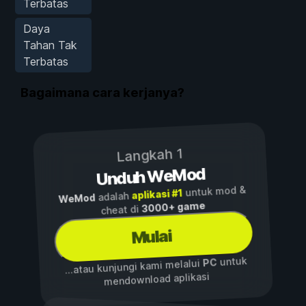
Terbatas
Daya
Tahan Tak
Terbatas
Bagaimana cara kerjanya?
Langkah 1
Unduh WeMod
untuk mod &
aplikasi #1
adalah
WeMod
3000+ game
cheat di
Mulai
untuk
PC
...atau kunjungi kami melalui
mendownload aplikasi