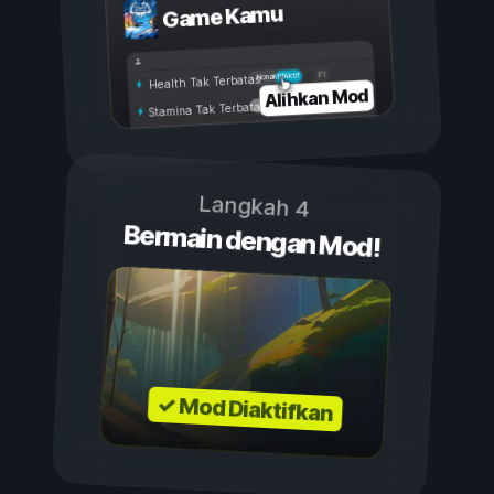
Game Kamu
Aktif
Nonaktif
Health Tak Terbatas
Alihkan Mod
Stamina Tak Terbatas
Langkah 4
Bermain dengan Mod!
✓ Mod Diaktifkan