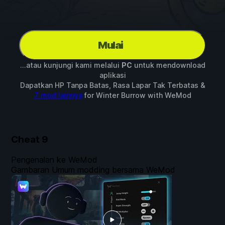
Mulai
...atau kunjungi kami melalui
PC
untuk mendownload
aplikasi
Dapatkan HP Tanpa Batas, Rasa Lapar Tak Terbatas &
7 mod lainnya
for
Winter Burrow
with
WeMod
Cheat
9
Pengenalan ke WeMod
Gambaran Umum modding bersama WeMod