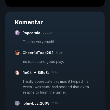
Komentar
Popcornio
20 Jan
Thanks very much!
CheerfulToad292
8 Jan
no issues and good play.
RoCk_MiStReSs
5 Jan
I really appreciate this mod it helped me
when I was stuck and needed that extra
respite to finish the game.
johnyboy_2008
11 Des