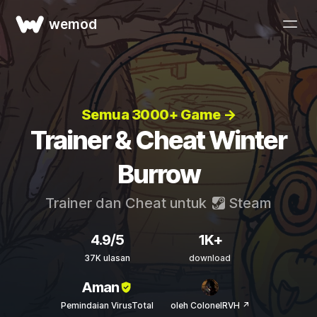
wemod
Semua 3000+ Game →
Trainer & Cheat Winter
Burrow
Trainer dan Cheat untuk
Steam
4.9/5
1K+
37K ulasan
download
Aman
Pemindaian VirusTotal
oleh ColonelRVH ↗