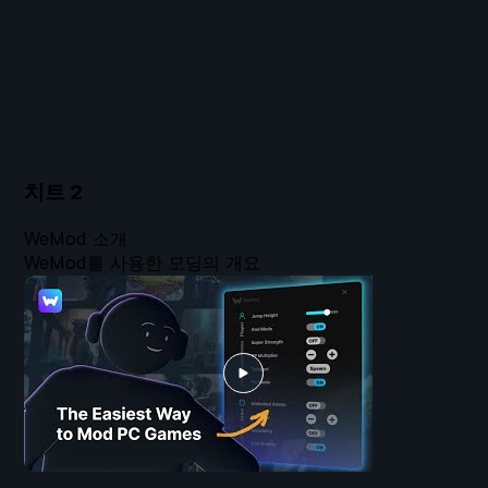
치트
2
WeMod 소개
WeMod를 사용한 모딩의 개요