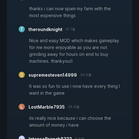
thanks i can now spam my farm with the
most expensive things
theroundknight
12 7월
Nice and easy MOD which makes gameplay
for me more enjoyable as you are not
grinding away for hours on end to buy
machines. thankyou!!
supremesteven14999
30 6월
It was so fun to use i now have every thing I
want in the game
LostMarble7935
28 6월
its really nice because i can choose the
amount of money i have
IntenseBranch8333
6 6월