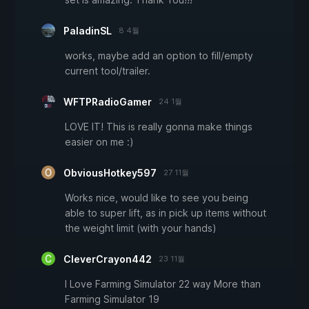
PaladinSL
8 4월
works, maybe add an option to fill/empty
current tool/trailer.
WFTPRadioGamer
24 1월
LOVE IT! This is really gonna make things
easier on me :)
ObviousHotkey597
27 11월
Works nice, would like to see you being
able to super lift, as in pick up items without
the weight limit (with your hands)
CleverCrayon442
23 11월
I Love Farming Simulator 22 way More than
Farming Simulator 19