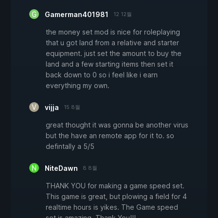
Gamerman401981
12 12월
the money set mod is nice for roleplaying
that u got land from a relative and starter
equipment. just set the amount to buy the
land and a few starting items then set it
back down to 0 so i feel like i earn
everything my own.
vijja
15 8월
great thought it was gonna be another virus
but the have an remote app for it to. so
defintally a 5/5
NiteDawn
8 8월
THANK YOU for making a game speed set.
This game is great, but plowing a field for 4
realtime hours is yikes. The Game speed
set is amazing. Thank You!!!