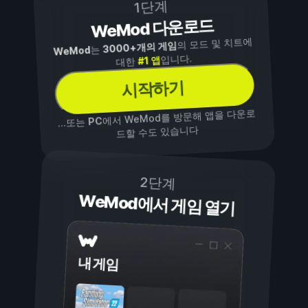
1단계
WeMod 다운로드
의 모드 및 치트에
3000+개의 게임
는
WeMod
입니다.
#1 앱
대한
시작하기
에서 WeMod를 방문해 앱을 다운로
PC
...또는
드할 수도 있습니다
2단계
WeMod에서 게임 열기
내 게임