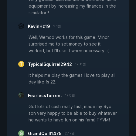
equipment by increasing my finances in the
simulator!!
KevinHz19
2 1월
Well, Wemod works for this game. Minor
surprised me to set money to see it
worked, but I'll use it when necessary. :)
TypicalSquirrel2942
12 11월
it helps me play the games i love to play all
day like fs 22.
FearlessTorrent
17 8월
Got lots of cash really fast, made my 9yo
son very happy to be able to buy whatever
he wants to have fun on his farm! TYVM!
GrandQuill1475
27 7월