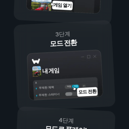
게임 열기
3단계
모드 전환
내 게임
켜짐
꺼짐
무제한 체력
모드 전환
무제한 스태미너
4단계