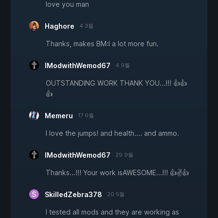
love you man
Haghore
4 3월
Thanks, makes BM:I a lot more fun.
IModwithWemod67
4 9월
OUTSTANDING WORK THANK YOU...!!! 👍👍
👍
Memeru
17 6월
I love the jumps! and health.... and ammo.
IModwithWemod67
29 9월
Thanks...!!! Your work isAWESOME...!!! 👍✌️👍
SkilledZebra378
20 5월
I tested all mods and they are working as