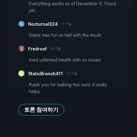
Everything works as of December 5. Good
job.
Nocturnal324
17 11월
Game was fun as hell with the mods
Fredroof
14 11월
tried unlimited health with no issues
StaticBranch411
14 11월
thank you for making this mod. It really
helps.
토론 참여하기