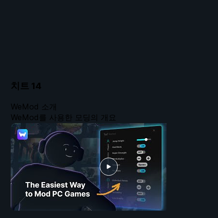
치트
14
WeMod 소개
WeMod를 사용한 모딩의 개요