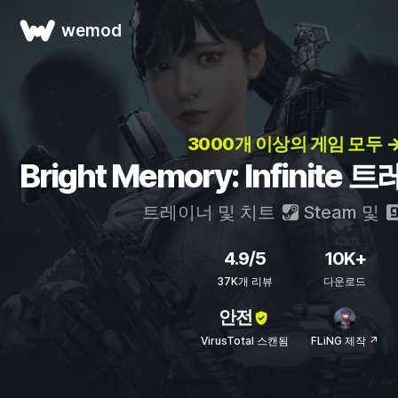
wemod
3000개 이상의 게임 모두 
Bright Memory: Infinit
트레이너 및 치트
Steam
및
4.9/5
10K+
37K개 리뷰
다운로드
안전
VirusTotal 스캔됨
FLiNG 제작 ↗