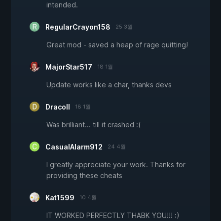
intended.
RegularCrayon158
25 3월
Great mod - saved a heap of rage quitting!
MajorStar517
18 1월
Update works like a char, thanks devs
Dracoll
18 1월
Was brilliant... till it crashed :(
CasualAlarm912
24 4월
I greatly appreciate your work. Thanks for
providing these cheats
Kat1599
10 4월
IT WORKED PERFECTLY THABK YOU!!! :)