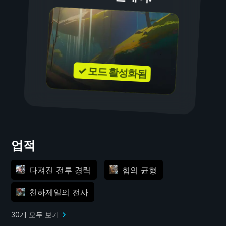
✓ 모드 활성화됨
업적
다져진 전투 경력
힘의 균형
천하제일의 전사
30개 모두 보기