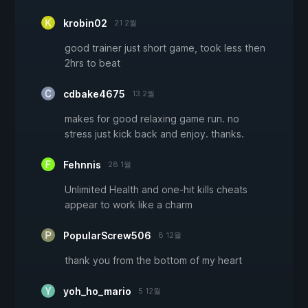
krobin02
21 2월
good trainer just short game, took less then
2hrs to beat
cdbake4675
13 2월
makes for good relaxing game run. no
stress just kick back and enjoy. thanks.
Fehnnis
28 1월
Unlimited Health and one-hit kills cheats
appear to work like a charm
PopularScrew506
8 12월
thank you from the bottom of my heart
yoh_ho_mario
5 12월