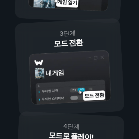
게임 열기
3단계
모드 전환
내 게임
켜짐
꺼짐
무제한 체력
모드 전환
무제한 스태미너
4단계
모드로 플레이!