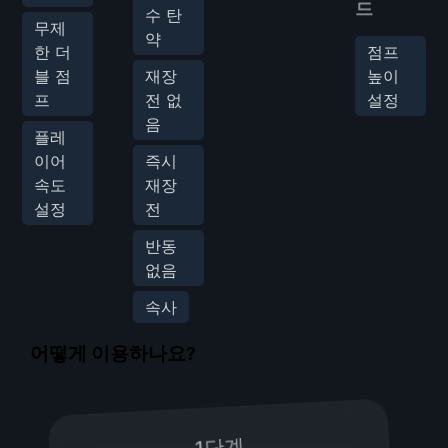
드
수 탄
무제
약
한 더
점프
블 점
재장
높이
프
전 없
설정
음
플레
이어
즉시
속도
재장
설정
전
반동
없음
속사
어떻게 이용하나요?
1단계