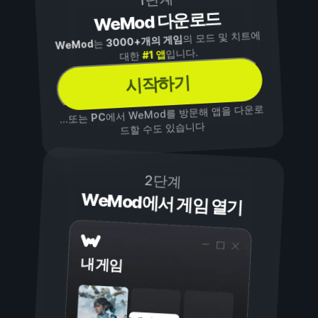
WeMod 다운로드
의 모드 및 치트에
3000+개의 게임
는
WeMod
입니다.
#1 앱
대한
시작하기
에서 WeMod를 방문해 앱을 다운로
PC
...또는
드할 수도 있습니다
2단계
WeMod에서 게임 열기
내 게임