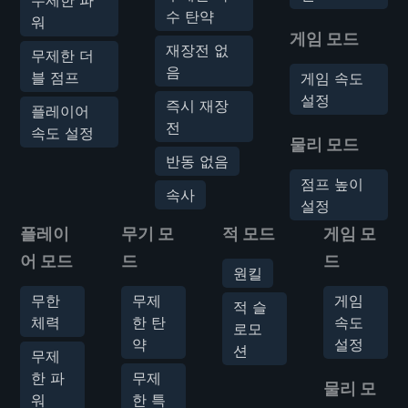
수 탄약
워
게임 모드
재장전 없
무제한 더
음
블 점프
게임 속도
설정
즉시 재장
플레이어
전
속도 설정
물리 모드
반동 없음
점프 높이
속사
설정
플레이
무기 모
적 모드
게임 모
어 모드
드
드
원킬
무한
무제
게임
적 슬
체력
한 탄
속도
로모
약
설정
션
무제
한 파
무제
물리 모
워
한 특