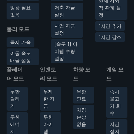
현재 사회
방광 필요
저축 자금
적 관계 설
없음
설정
정
사업 자금
1시간 추가
물리 모드
설정
1시간 감소
즉시 가속
[슬롯 1] 아
이템 수량
이동 속도
설정
배율 설정
플레이
인벤토
차량 모
게임 모
어 모드
리 모드
드
드
무한
무제
무한
즉시
달리
한 자
연료
물고
기
금
기 회
차량
수
무한
무한
손상
에너
아이
없음
시간
지
템
정지