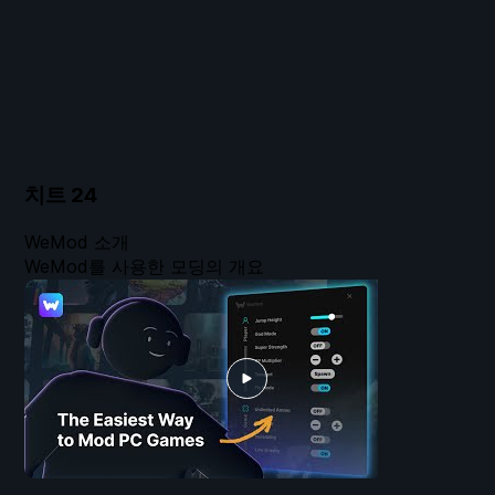
치트
24
WeMod 소개
WeMod를 사용한 모딩의 개요