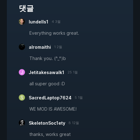
댓글
lundells1
4 3월
Everything works great.
alromaithi
1 2월
Thank you. (^_^)b
Jetitakesawalk1
25 1월
all super good :D
SacredLaptop7624
5 1월
WE MOD IS AWESOME!
SkeletonSoc1ety
8 12월
thanks, works great