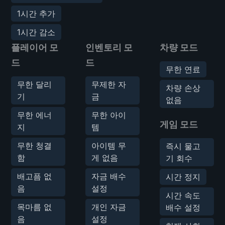
1시간 추가
1시간 감소
플레이어 모
인벤토리 모
차량 모드
드
드
무한 연료
무한 달리
무제한 자
차량 손상
기
금
없음
무한 에너
무한 아이
게임 모드
지
템
무한 청결
아이템 무
즉시 물고
함
게 없음
기 회수
배고픔 없
자금 배수
시간 정지
음
설정
시간 속도
목마름 없
개인 자금
배수 설정
음
설정