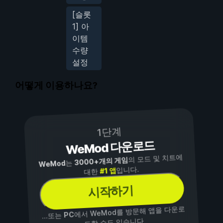
[슬롯
1] 아
이템
수량
설정
어떻게 이용하나요?
1단계
WeMod 다운로드
의 모드 및 치트에
3000+개의 게임
는
WeMod
입니다.
#1 앱
대한
시작하기
에서 WeMod를 방문해 앱을 다운로
PC
...또는
드할 수도 있습니다