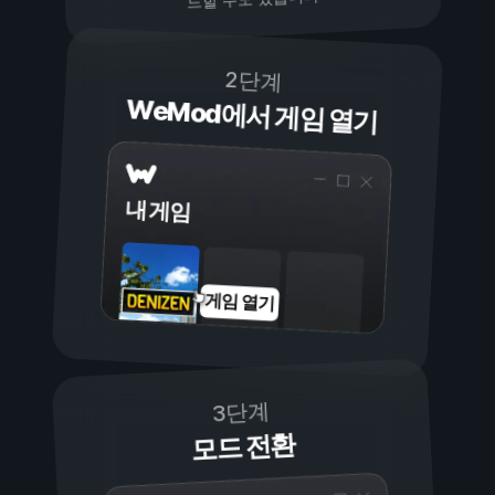
2단계
WeMod에서 게임 열기
내 게임
게임 열기
3단계
모드 전환