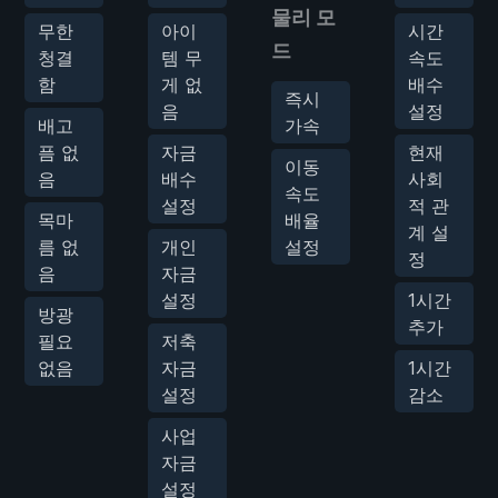
물리 모
무한
아이
시간
드
청결
템 무
속도
함
게 없
배수
즉시
음
설정
배고
가속
픔 없
자금
현재
이동
음
배수
사회
속도
설정
적 관
목마
배율
계 설
름 없
개인
설정
정
음
자금
설정
1시간
방광
추가
필요
저축
없음
자금
1시간
설정
감소
사업
자금
설정