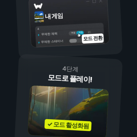
내 게임
켜짐
꺼짐
무제한 체력
모드 전환
무제한 스태미너
4단계
모드로 플레이!
✓ 모드 활성화됨