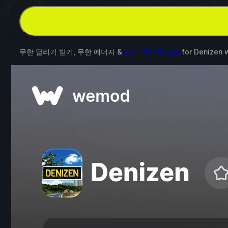
무한 달리기 받기, 무한 에너지 &
22개의 다른 모드
for
Denizen
w