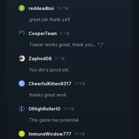
reddeadboi
19 11월
great job thank ya'll
CooperTeam
6 11월
Trainer works great, thank you... ^_^
Zaphod08
21 7월
You did a good job.
CheerfulKitten6317
27 6월
thanks great work
OIHighRollerIO
23 5월
This game has potential.
ImmuneWindow777
16 5월