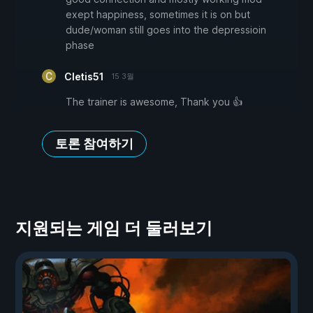
exept happiness, sometimes it is on but
dude/woman still goes into the depressioin
phase
Cletis51
15 3월
The trainer is awesome, Thank you 👍
토론 참여하기
지원되는 게임 더 둘러보기