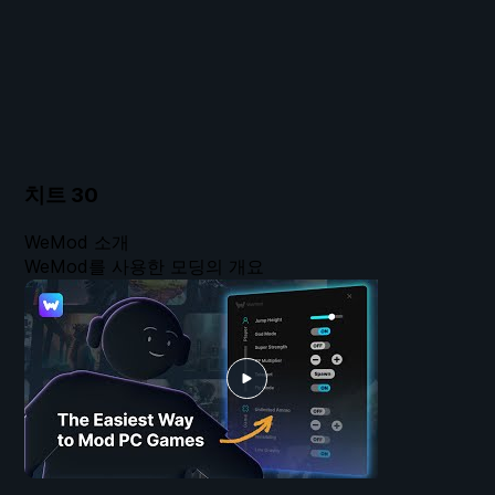
치트
30
WeMod 소개
WeMod를 사용한 모딩의 개요