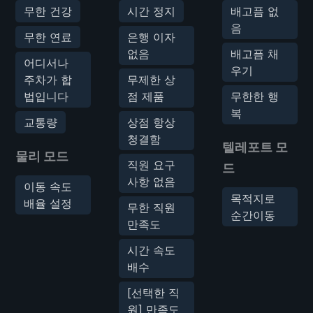
무한 건강
시간 정지
배고픔 없
음
무한 연료
은행 이자
없음
배고픔 채
어디서나
우기
주차가 합
무제한 상
법입니다
점 제품
무한한 행
복
교통량
상점 항상
청결함
텔레포트 모
물리 모드
직원 요구
드
사항 없음
이동 속도
목적지로
배율 설정
무한 직원
순간이동
만족도
시간 속도
배수
[선택한 직
원] 만족도