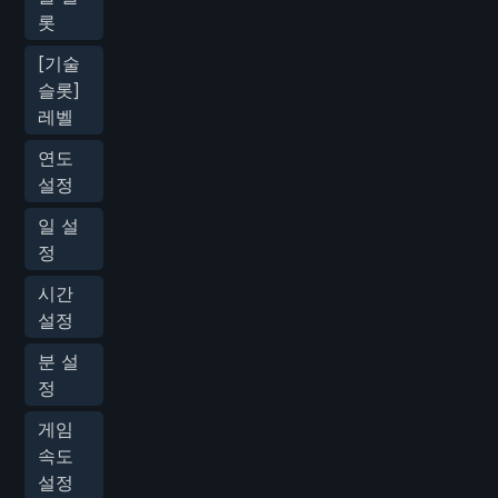
롯
[기술
슬롯]
레벨
연도
설정
일 설
정
시간
설정
분 설
정
게임
속도
설정