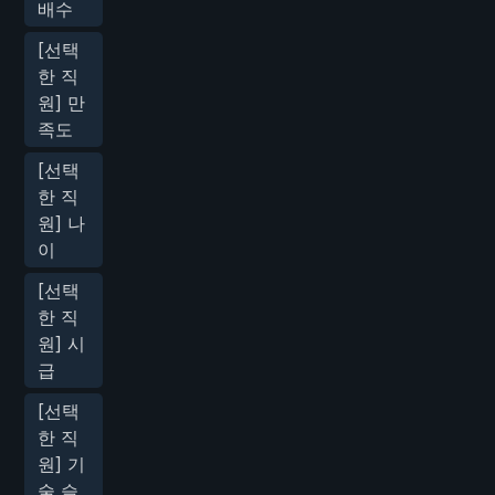
배수
[선택
한 직
원] 만
족도
[선택
한 직
원] 나
이
[선택
한 직
원] 시
급
[선택
한 직
원] 기
술 슬