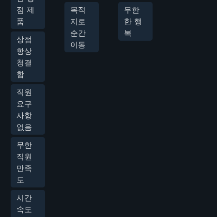
점 제
목적
무한
품
지로
한 행
순간
복
상점
이동
항상
청결
함
직원
요구
사항
없음
무한
직원
만족
도
시간
속도