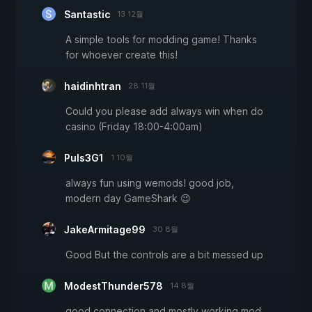
Santastic
13 12월
A simple tools for modding game! Thanks
for whoever create this!
haidinhtran
28 11월
Could you please add always win when do
casino (Friday 18:00-4:00am)
Puls3G1
1 10월
always fun using wemods! good job,
modern day GameShark 😉
JakeArmitage99
30 8월
Good But the controls are a bit messed up
ModestThunder578
14 8월
good connection and mostly working mod