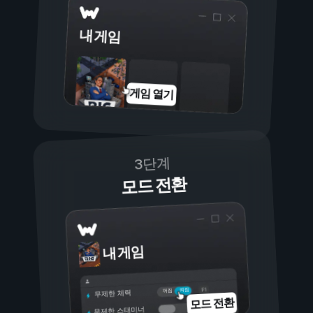
내 게임
게임 열기
3단계
모드 전환
내 게임
켜짐
꺼짐
무제한 체력
모드 전환
무제한 스태미너