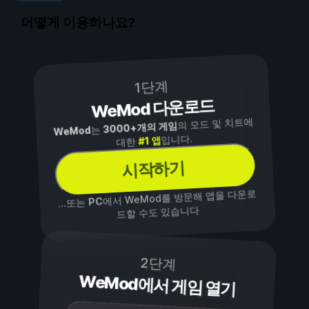
어떻게 이용하나요?
1단계
WeMod 다운로드
의 모드 및 치트에
3000+개의 게임
는
WeMod
입니다.
#1 앱
대한
시작하기
에서 WeMod를 방문해 앱을 다운로
PC
...또는
드할 수도 있습니다
2단계
WeMod에서 게임 열기