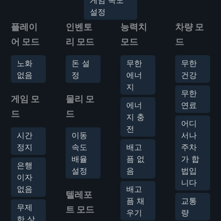
설정
플레이
인벤토
능력치
차량 모
어 모드
리 모드
모드
드
노화
돈 설
무한
무한
없음
정
에너
건강
지
무한
게임 모
물리 모
에너
연료
드
드
지 충
어디
전
시간
이동
서나
정지
속도
배고
주차
배율
픔 없
가 합
은행
설정
음
법입
이자
니다
없음
배고
텔레포
픔 채
교통
무제
트 모드
우기
량
한 상