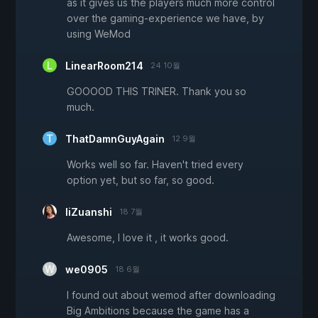
as it gives us the players much more control
over the gaming-experience we have, by
using WeMod
LinearRoom214
24 10월
GOOOOD THIS TRINER. Thank you so
much.
ThatDamnGuyAgain
12 9월
Works well so far. Haven't tried every
option yet, but so far, so good.
IiZuanshi
18 7월
Awesome, I love it , it works good.
we0905
18 6월
I found out about wemod after downloading
Big Ambitions because the game has a