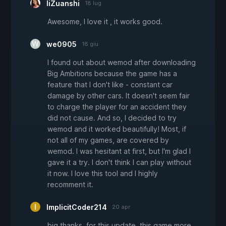
IiZuanshi
18 lug
Awesome, I love it , it works good.
we0905
18 giu
I found out about wemod after downloading
Big Ambitions because the game has a
feature that I don't like - constant car
damage by other cars. It doesn't seem fair
to charge the player for an accident they
did not cause. And so, I decided to try
wemod and it worked beautifully! Most, if
not all of my games, are covered by
wemod. I was hesitant at first, but I'm glad I
gave it a try. I don't think I can play without
it now. I love this tool and I highly
recomment it.
ImplicitCoder214
20 apr
big thanks, for this update. this game more