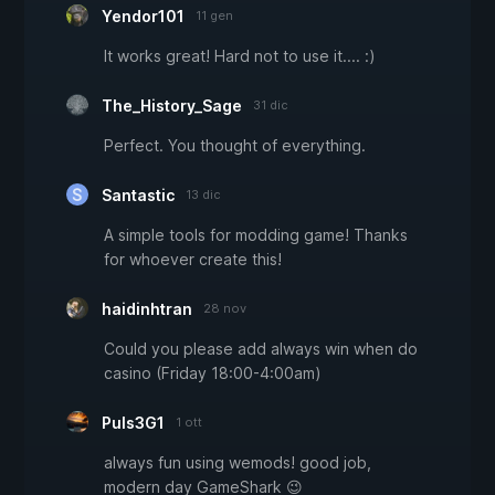
Yendor101
11 gen
It works great! Hard not to use it.... :)
The_History_Sage
31 dic
Perfect. You thought of everything.
Santastic
13 dic
A simple tools for modding game! Thanks
for whoever create this!
haidinhtran
28 nov
Could you please add always win when do
casino (Friday 18:00-4:00am)
Puls3G1
1 ott
always fun using wemods! good job,
modern day GameShark 😉