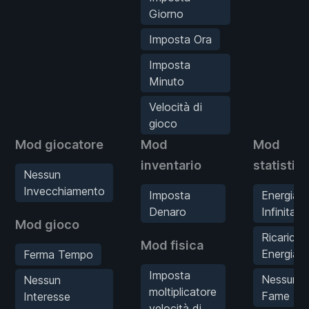
Giorno
Imposta Ora
Imposta
Minuto
Velocità di
gioco
Mod giocatore
Mod
Mod
inventario
statistic
Nessun
Invecchiamento
Imposta
Energia
Denaro
Infinita
Mod gioco
Ricarica
Mod fisica
Energia
Ferma Tempo
Imposta
Nessuna
Nessun
moltiplicatore
Fame
Interesse
velocità di