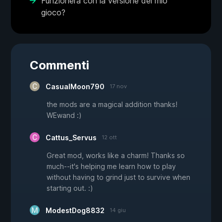
Funzionerà con la versione del mio
gioco?
Commenti
CasualMoon790
17 nov
the mods are a magical addition thanks!
WEwand :)
Cattus_Servus
12 ott
Great mod, works like a charm! Thanks so
much--it's helping me learn how to play
without having to grind just to survive when
starting out. :)
ModestDog8832
14 giu