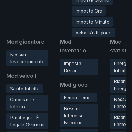
Imposta Ora
Imposta Minuto
Velocità di gioco
Mod giocatore
Mod
Mod
inventario
statisti
Nessun
Invecchiamento
Imposta
Energia
Denaro
Infinita
Mod veicoli
Ricarica
Mod gioco
Energia
Salute Infinita
Ferma Tempo
Nessun
Carburante
Fame
Infinito
Nessun
Interesse
Ricarica
Parcheggio È
Bancario
Fame
Legale Ovunque