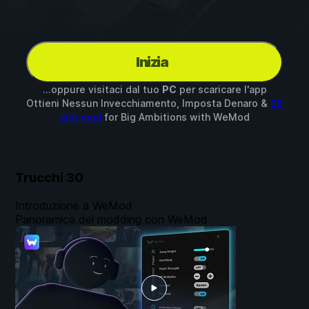
Inizia
...oppure visitaci dal tuo
PC
per scaricare l'app
Ottieni Nessun Invecchiamento, Imposta Denaro &
28
altri mod
for
Big Ambitions
with
WeMod
Trucchi
30
Introduzione a WeMod
Panoramica del modding con WeMod