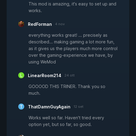
This mod is amazing, it's easy to set up and
works.
RedForman
4 nov
everything works great! ... precisely as
described... making gaming a lot more fun,
as it gives us the players much more control
over the gaming-experience we have, by
using WeMod
LinearRoom214
24 ott
GOOOOD THIS TRINER. Thank you so
much.
ThatDamnGuyAgain
12 set
Works well so far. Haven't tried every
option yet, but so far, so good.