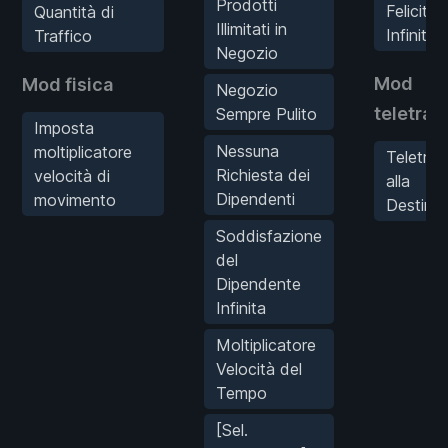
Prodotti
Felicità
Quantità di
Illimitati in
Infinita
Traffico
Negozio
Mod
Mod fisica
Negozio
teletras
Sempre Pulito
Imposta
Nessuna
moltiplicatore
Teletras
Richiesta dei
velocità di
alla
Dipendenti
movimento
Destina
Soddisfazione
del
Dipendente
Infinita
Moltiplicatore
Velocità del
Tempo
[Sel.