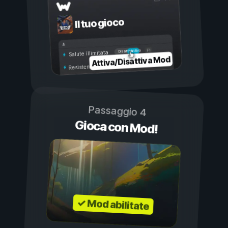
Il tuo gioco
Attivo
Disattivo
Salute illimitata
Attiva/Disattiva Mod
Resistenza illimitata
Passaggio 4
Gioca con Mod!
✓ Mod abilitate