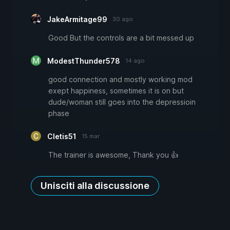
JakeArmitage99
30 ago
Good But the controls are a bit messed up
ModestThunder578
14 ago
good connection and mostly working mod
exept happiness, sometimes it is on but
dude/woman still goes into the depressioin
phase
Cletis51
15 mar
The trainer is awesome, Thank you 👍
Unisciti alla discussione