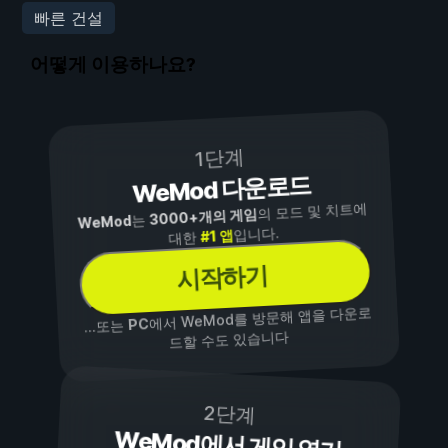
빠른 건설
어떻게 이용하나요?
1단계
WeMod 다운로드
의 모드 및 치트에
3000+개의 게임
는
WeMod
입니다.
#1 앱
대한
시작하기
에서 WeMod를 방문해 앱을 다운로
PC
...또는
드할 수도 있습니다
2단계
WeMod에서 게임 열기