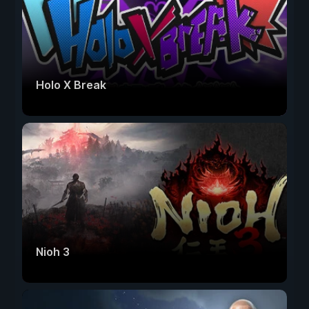
Holo X Break
Nioh 3