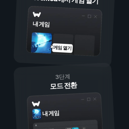
내 게임
게임 열기
3단계
모드 전환
내 게임
켜짐
꺼짐