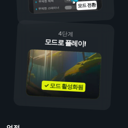
무제한 체력
모드 전환
무제한 스태미너
4단계
모드로 플레이!
✓ 모드 활성화됨
업적