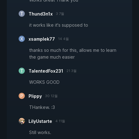
Thund3n1x
3 7월
it works like it's supposed to
xsamplek77
14 4월
thanks so much for this, allows me to learn
the game much easier
TalentedFox231
21 3월
WORKS GOOD
Plippy
30 12월
THankew. :3
LilyUstarte
4 11월
Still works.