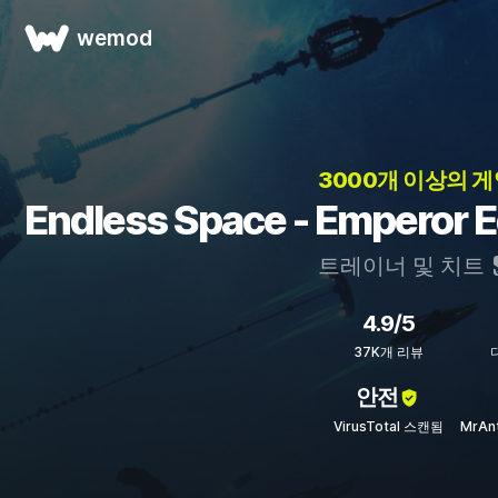
wemod
3000개 이상의 게
Endless Space - Empero
트레이너 및 치트
4.9/5
37K개 리뷰
안전
VirusTotal 스캔됨
MrAn