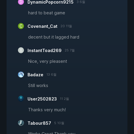
DynamicPopcorn9215
3 6월
hard to beat game
Covenant_Cat
20 11월
decent but it lagged hard
InstantToad269
25 7월
Nice, very pleasent
Badaze
13 6월
Still works
User2502823
11 2월
Thanks very much!
Tabour857
5 10월
Works Great Thank you