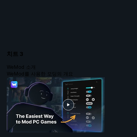
치트
3
WeMod 소개
WeMod를 사용한 모딩의 개요