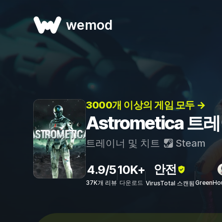
wemod
3000개 이상의 게임 모두 →
Astrometica 
트레이너 및 치트
Steam
안전
4.9/5
10K+
37K개 리뷰
다운로드
GreenHo
VirusTotal 스캔됨