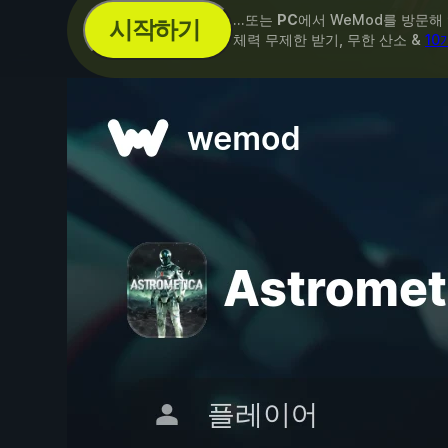
...또는
PC
에서 WeMod를 방문해
시작하기
체력 무제한 받기, 무한 산소 &
10