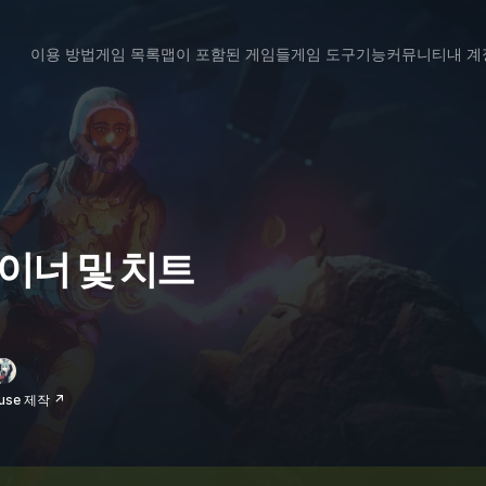
이용 방법
게임 목록
맵이 포함된 게임들
게임 도구
기능
커뮤니티
내 계
트레이너 및 치트
use 제작 ↗