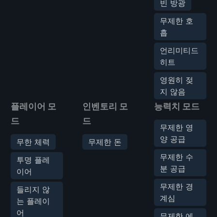
빈 방광
무제한 호
흡
언리미티드
히트
영원히 젖
지 않음
플레이어 모
인벤토리 모
능력치 모드
드
드
무제한 영
양 공급
무한 체력
무제한 돈
무제한 수
투명 플레
분 공급
이어
무제한 경
들리지 않
계심
는 플레이
어
무제한 에