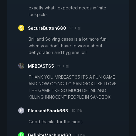
exactly what i expected needs infinite
lockpicks
SecureButton680
25 11월
Brilliant! Solving cases is a lot more fun
when you don't have to worry about
dehydration and hygiene lol!
MRBEAST65
20 11월
THANK YOU MRBEAST65 ITS A FUN GAME
AND NOW GOING TO SANDBOX LIKE I LOVE
THE GAME LIKE SO MUCH DETAIL AND
KILLING INNOCENT PEOPLE IN SANDBOX
PleasantShark668
10 11월
Good thamks for the mods
DefiniteMachine160
30 8월