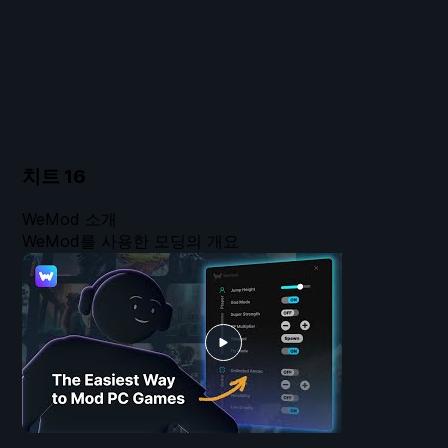
치트
16
WeMod 소개
WeMod를 사용한 모딩의 개요