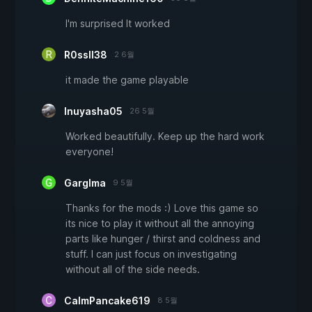
I'm surprised It worked
R0ssII38
2 6월
it made the game playable
Inuyasha05
26 5월
Worked beautifully. Keep up the hard work
everyone!
Garglma
9 5월
Thanks for the mods :) Love this game so
its nice to play it without all the annoying
parts like hunger / thirst and coldness and
stuff. I can just focus on investigating
without all of the side needs.
CalmPancake619
8 5월