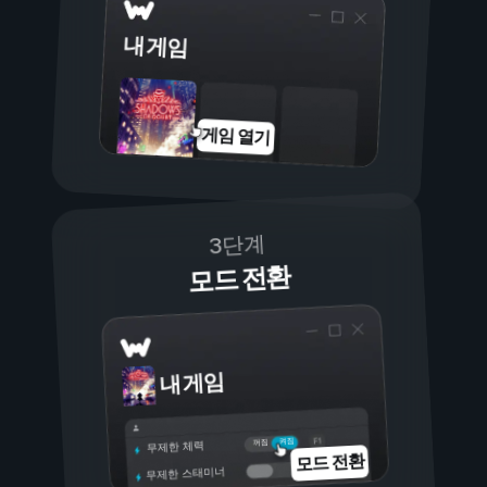
내 게임
게임 열기
3단계
모드 전환
내 게임
켜짐
꺼짐
무제한 체력
모드 전환
무제한 스태미너