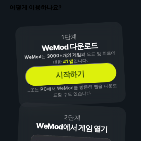
어떻게 이용하나요?
1단계
WeMod 다운로드
의 모드 및 치트에
3000+개의 게임
는
WeMod
입니다.
#1 앱
대한
시작하기
에서 WeMod를 방문해 앱을 다운로
PC
...또는
드할 수도 있습니다
2단계
WeMod에서 게임 열기