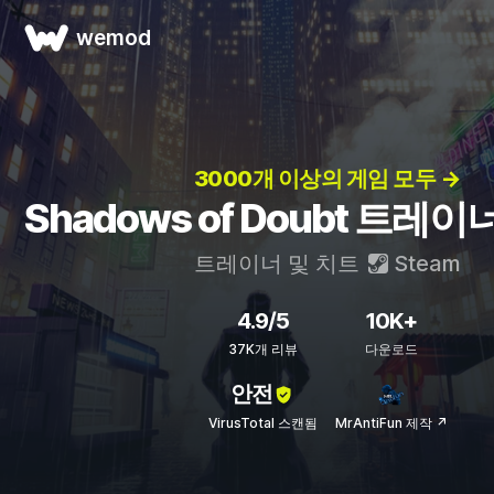
wemod
3000개 이상의 게임 모두 →
Shadows of Doubt 트레이
트레이너 및 치트
Steam
4.9/5
10K+
37K개 리뷰
다운로드
안전
VirusTotal 스캔됨
MrAntiFun 제작 ↗