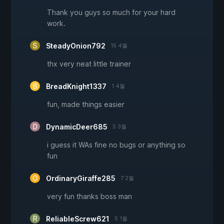
Thank you guys so much for your hard
work.
SteadyOnion792
15 4월
thx very neat little trainer
BreadKnight1337
1 4월
fun, made things easier
DynamicDeer685
5 3월
i guess it WAs fine no bugs or anything so
fun
OrdinaryGiraffe285
7 2월
very fun thanks boss man
ReliableScrew621
5 1월