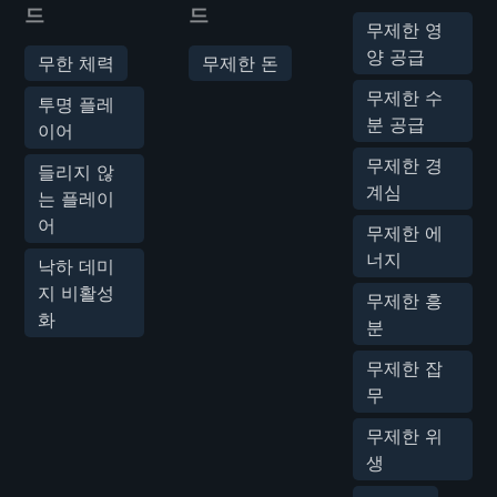
드
드
무제한 영
양 공급
무한 체력
무제한 돈
무제한 수
투명 플레
분 공급
이어
무제한 경
들리지 않
계심
는 플레이
어
무제한 에
너지
낙하 데미
지 비활성
무제한 흥
화
분
무제한 잡
무
무제한 위
생