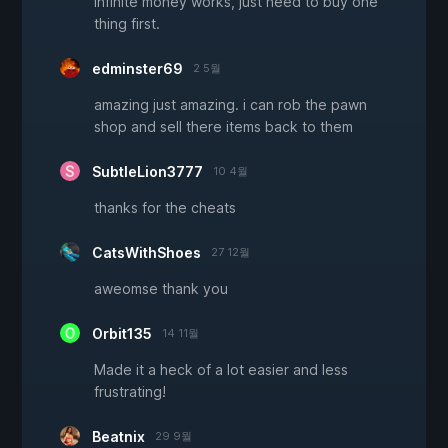
Infinite money works, just need to buy one
thing first.
edminster69
2 5월
amazing just amazing. i can rob the pawn
shop and sell there items back to them
SubtleLion3777
10 4월
thanks for the cheats
CatsWithShoes
27 12월
aweomse thank you
Orbit135
14 11월
Made it a heck of a lot easier and less
frustrating!
Beatnix
29 9월