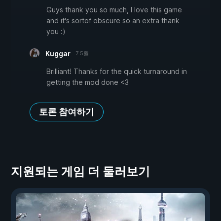
Guys thank you so much, I love this game
and it's sortof obscure so an extra thank
you :)
Kuggar
7 5월
Brilliant! Thanks for the quick turnaround in
getting the mod done <3
토론 참여하기
지원되는 게임 더 둘러보기