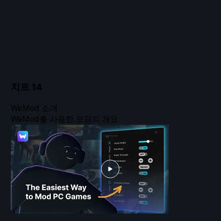
치트
14
WeMod 소개
WeMod를 사용한 모딩의 개요