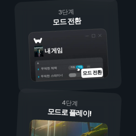
3단계
모드 전환
내 게임
켜짐
꺼짐
무제한 체력
모드 전환
무제한 스태미너
4단계
모드로 플레이!