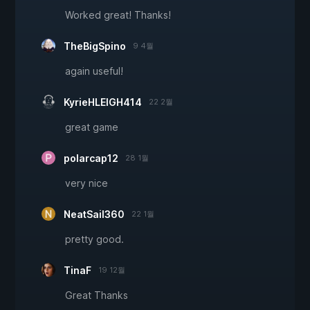
Worked great! Thanks!
TheBigSpino
9 4월
again useful!
KyrieHLEIGH414
22 2월
great game
polarcap12
28 1월
very nice
NeatSail360
22 1월
pretty good.
TinaF
19 12월
Great Thanks