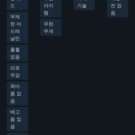
드
아이
기술
전 없
템
음
무제
한 아
무한
드레
무게
날린
출혈
없음
피로
무감
목마
름 없
음
배고
픔 없
음