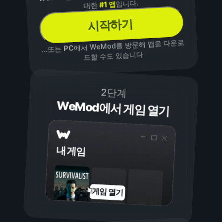
입니다.
#1 앱
대한
시작하기
에서 WeMod를 방문해 앱을 다운로
PC
...또는
드할 수도 있습니다
2단계
WeMod에서 게임 열기
내 게임
게임 열기