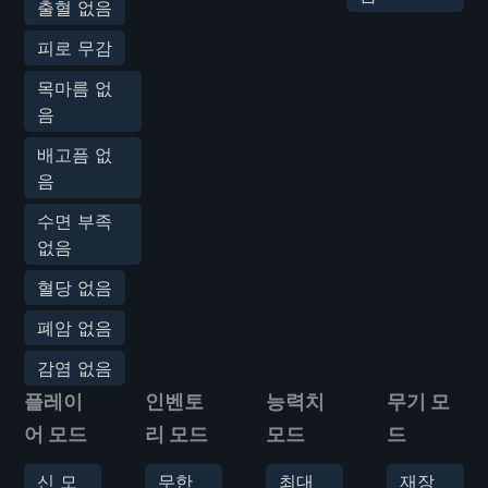
출혈 없음
피로 무감
목마름 없
음
배고픔 없
음
수면 부족
없음
혈당 없음
폐암 없음
감염 없음
플레이
인벤토
능력치
무기 모
어 모드
리 모드
모드
드
신 모
무한
최대
재장