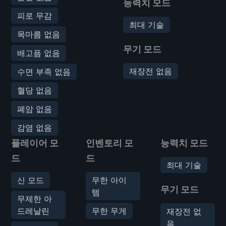
능력치 모드
피로 무감
최대 기술
목마름 없음
무기 모드
배고픔 없음
재장전 없음
수면 부족 없음
혈당 없음
폐암 없음
감염 없음
플레이어 모
인벤토리 모
능력치 모드
드
드
최대 기술
신 모드
무한 아이
무기 모드
템
무제한 아
드레날린
무한 무게
재장전 없
음