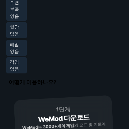
수면
부족
없음
혈당
없음
폐암
없음
감염
없음
어떻게 이용하나요?
1단계
WeMod 다운로드
의 모드 및 치트에
3000+개의 게임
는
WeMod