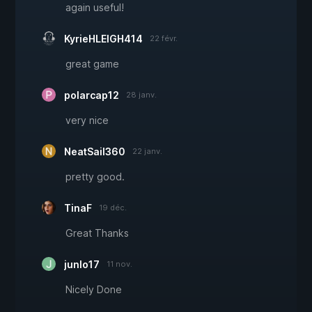
again useful!
KyrieHLEIGH414
22 févr.
great game
polarcap12
28 janv.
very nice
NeatSail360
22 janv.
pretty good.
TinaF
19 déc.
Great Thanks
junlo17
11 nov.
Nicely Done