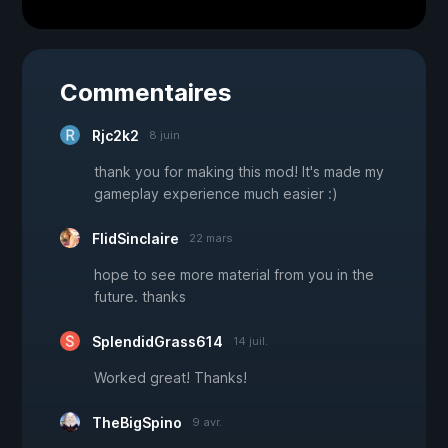
Commentaires
Rjc2k2
8 juin
thank you for making this mod! It's made my
gameplay experience much easier :)
FlidSinclaire
22 mars
hope to see more material from you in the
future. thanks
SplendidGrass614
14 juil.
Worked great! Thanks!
TheBigSpino
9 avr.