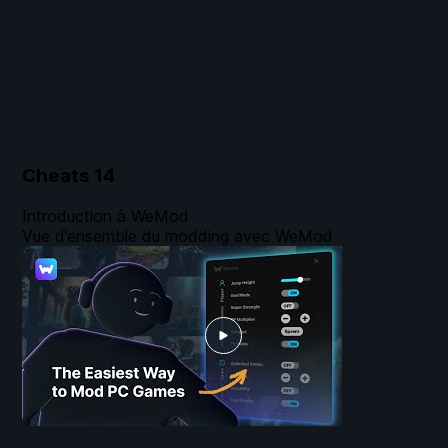
Cheats
14
Introduction à WeMod
Vue d’ensemble du modding avec WeMod