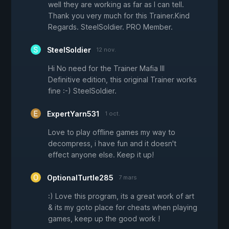
well they are working as far as I can tell.
Thank you very much for this Trainer.Kind
Regards. SteelSoldier. PRO Member.
SteelSoldier
12 nov.
Hi No need for the Trainer Mafia III
Definitive edition, this original Trainer works
fine :-) SteelSoldier.
ExpertYarn531
1 oct.
Love to play offline games my way to
decompress, i have fun and it doesn't
effect anyone else. Keep it up!
OptionalTurtle285
7 mars
:) Love this program, its a great work of art
& its my goto place for cheats when playing
games, keep up the good work !