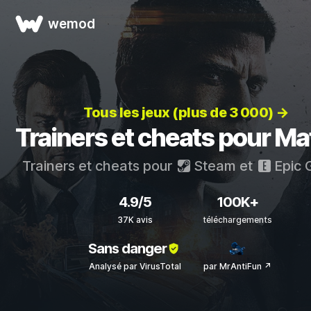
wemod
Tous les jeux (plus de 3 000) →
Trainers et cheats pour Mafi
Trainers et cheats pour
Steam
et
Epic 
4.9/5
100K+
37K avis
téléchargements
Sans danger
Analysé par VirusTotal
par MrAntiFun ↗