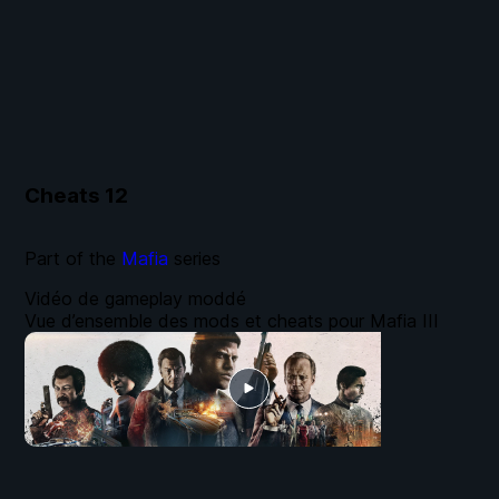
Cheats
12
Part of the
Mafia
series
Vidéo de gameplay moddé
Vue d’ensemble des mods et cheats pour Mafia III