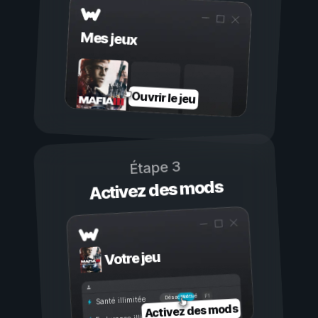
Mes jeux
Ouvrir le jeu
Étape 3
Activez des mods
Votre jeu
Activé
Désactivé
Santé illimitée
Activez des mods
Endurance illimitée