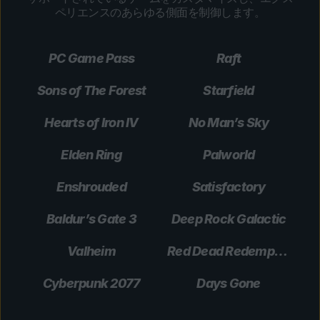
ペリエンスのあらゆる側面を制御します。
PC Game Pass
Raft
Sons of The Forest
Starfield
Hearts of Iron IV
No Man’s Sky
Elden Ring
Palworld
Enshrouded
Satisfactory
Baldur’s Gate 3
Deep Rock Galactic
Valheim
Red Dead Redemption 2
Cyberpunk 2077
Days Gone