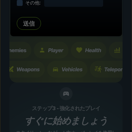
その他:
タマイズ
数百にも及ぶコミュニティテスト済みの強化およ
送信
び機能を探索。すべての変更は一時的なもので、
瞬時に切り替え可能です。
ステップ3 - 強化されたプレイ
すぐに始めましょう