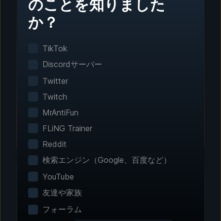
のことを知りました
か？
ステップ1 - ダウンロードとインストール
ワンクリック設定
TikTok
スマートゲーム検出がインストール済みのゲーム
Discordサーバー
を自動で検出。手動設定は不要です。
Twitter
Twitch
MrAntiFun
FLiNG Trainer
Reddit
検索エンジン（Google、百度など）
YouTube
友達や家族
ステップ2 - 機能を選択
フォーラム
エクスペリエンスをカス