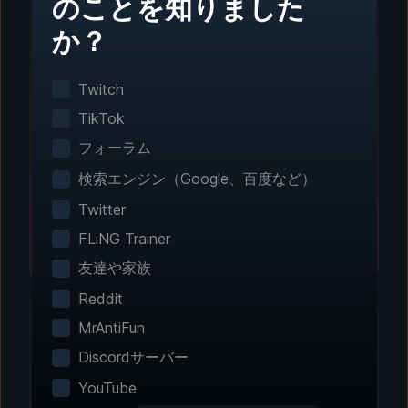
のことを知りました
か？
ステップ1 - ダウンロードとインストール
ワンクリック設定
Twitch
スマートゲーム検出がインストール済みのゲーム
TikTok
を自動で検出。手動設定は不要です。
フォーラム
検索エンジン（Google、百度など）
Twitter
FLiNG Trainer
友達や家族
Reddit
MrAntiFun
Discordサーバー
ステップ2 - 機能を選択
YouTube
エクスペリエンスをカス