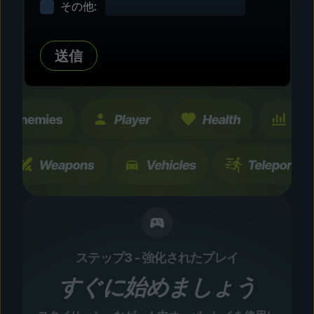
その他:
タマイズ
数百にも及ぶコミュニティテスト済みの強化およ
送信
び機能を探索。すべての変更は一時的なもので、
瞬時に切り替え可能です。
ステップ3 - 強化されたプレイ
すぐに始めましょう