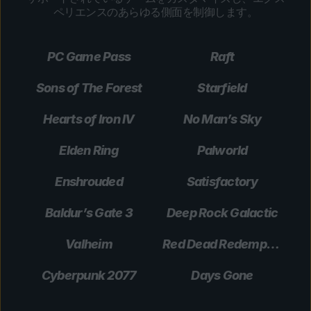
ペリエンスのあらゆる側面を制御します。
PC Game Pass
Raft
Sons of The Forest
Starfield
Hearts of Iron IV
No Man’s Sky
Elden Ring
Palworld
Enshrouded
Satisfactory
Baldur’s Gate 3
Deep Rock Galactic
Valheim
Red Dead Redemption 2
Cyberpunk 2077
Days Gone