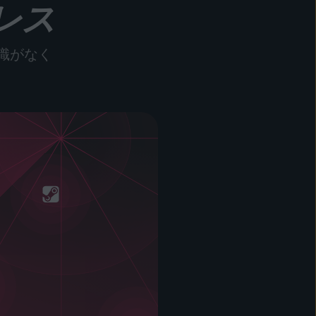
レス
識がなく