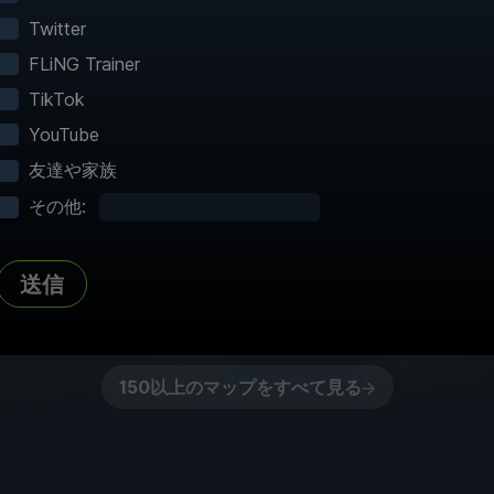
ると、瞬時のファストトラベルと詳細なマッピング
Twitter
探索できるようになります！
FLiNG Trainer
TikTok
YouTube
友達や家族
その他:
完全な地図
動
すべてのポイントオブインタレスト、収
プレー
送信
集品、秘密がマッピングされています
150以上のマップをすべて見る