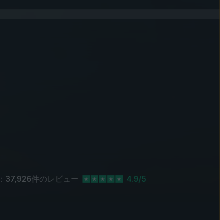
t：
37,926
件のレビュー
4.9/5