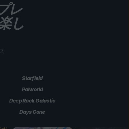
プレ
楽し
ス
Starfield
Palworld
Deep Rock Galactic
Days Gone