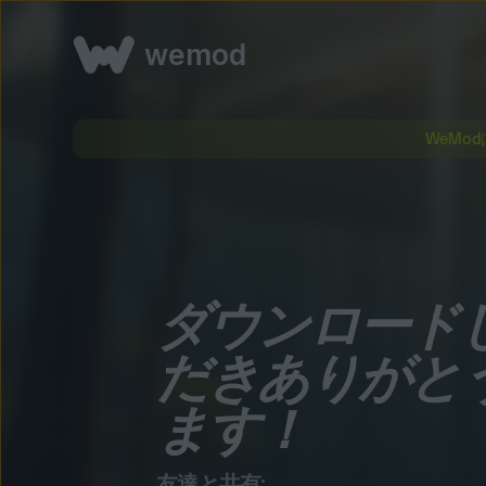
wemod
WeMo
ダウンロード
だきありがと
ます！
友達と共有: