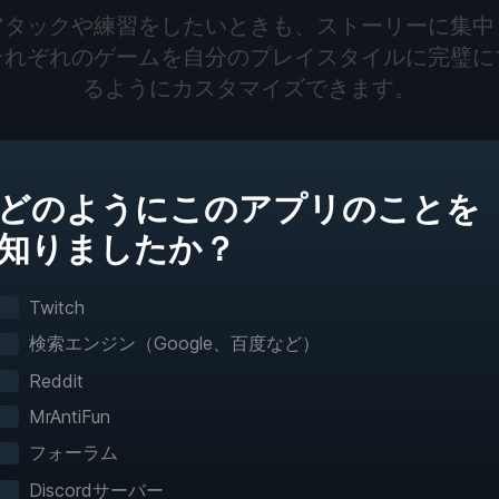
アタックや練習をしたいときも、ストーリーに集中
それぞれのゲームを自分のプレイスタイルに完璧に
るようにカスタマイズできます。
どのようにこのアプリのことを
知りましたか？
ター
トレーニングモード
イを調節
練習してゲームメカニズムをマスター
Twitch
検索エンジン（Google、百度など）
Reddit
今までにないゲーム操
MrAntiFun
フォーラム
えるゲームに対応するWeModのインタラクティ
Discordサーバー