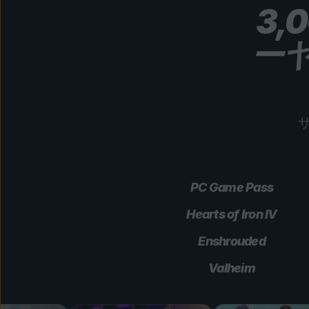
3
ー
PC Game Pass
Hearts of Iron IV
Enshrouded
Valheim