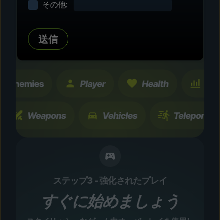
その他:
タマイズ
数百にも及ぶコミュニティテスト済みの強化およ
送信
び機能を探索。すべての変更は一時的なもので、
瞬時に切り替え可能です。
ステップ3 - 強化されたプレイ
すぐに始めましょう