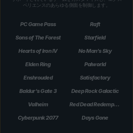
ペリエンスのあらゆる側面を制御します。
PC Game Pass
Raft
Sons of The Forest
Starfield
Hearts of Iron IV
No Man’s Sky
Elden Ring
Palworld
Enshrouded
Satisfactory
Baldur’s Gate 3
Deep Rock Galactic
Valheim
Red Dead Redemption 2
Cyberpunk 2077
Days Gone