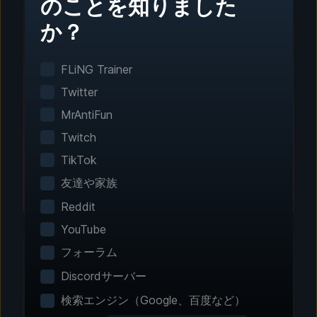
のことを知りました
か？
ステップ1 - ダウンロードとインストール
ワンクリック設定
FLiNG Trainer
スマートゲーム検出がインストール済みのゲーム
Twitter
を自動で検出。手動設定は不要です。
MrAntiFun
Twitch
TikTok
友達や家族
Reddit
YouTube
フォーラム
Discordサーバー
ステップ2 - 機能を選択
検索エンジン（Google、百度など）
エクスペリエンスをカス