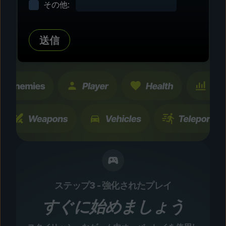
その他:
タマイズ
数百にも及ぶコミュニティテスト済みの強化およ
送信
び機能を探索。すべての変更は一時的なもので、
瞬時に切り替え可能です。
ステップ3 - 強化されたプレイ
すぐに始めましょう