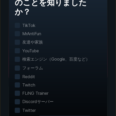
のことを知りました
か？
ステップ1 - ダウンロードとインストール
ワンクリック設定
TikTok
スマートゲーム検出がインストール済みのゲーム
MrAntiFun
を自動で検出。手動設定は不要です。
友達や家族
YouTube
検索エンジン（Google、百度など）
フォーラム
Reddit
Twitch
FLiNG Trainer
Discordサーバー
ステップ2 - 機能を選択
Twitter
エクスペリエンスをカス