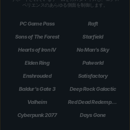
ペリエンスのあらゆる側面を制御します。
PC Game Pass
Raft
Sons of The Forest
Starfield
Hearts of Iron IV
No Man’s Sky
Elden Ring
Palworld
Enshrouded
Satisfactory
Baldur’s Gate 3
Deep Rock Galactic
Valheim
Red Dead Redemption 2
Cyberpunk 2077
Days Gone