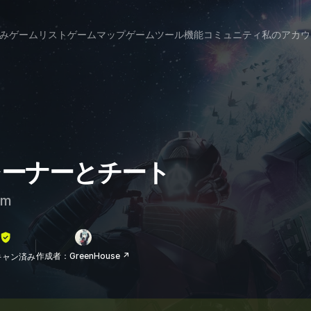
み
ゲームリスト
ゲームマップ
ゲームツール
機能
コミュニティ
私のアカウ
のトレーナーとチート
am
作成者：GreenHouse ↗
lスキャン済み