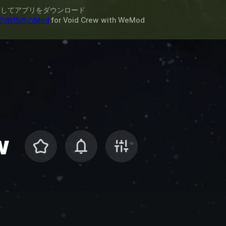
スしてアプリをダウンロード
の他15件のMod
for
Void Crew
with
WeMod