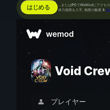
...または
PC
でWeModにアクセ
はじめる
体力無限を入手, 無限の酸素 &
そ