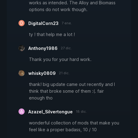
works as intended. The Alloy and Biomass
options do not work though.
DigitalCorn23
7 ene.
ty ! that help me a lot !
Anthony1986
27 dic.
Thank you for your hard work.
whisky0809
21 dic.
thank! big update came out recently and I
think that broke some of them :(. fair
enough tho
Azazel_Silvertongue
18 dic.
wonderful collection of mods that make you
feel like a proper badass, 10 / 10