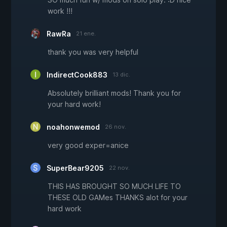
work !!!
RawRa
21 ene.
thank you was very helpful
IndirectCook883
13 dic.
Absolutely brilliant mods! Thank you for
your hard work!
noahonwemod
26 nov.
very good exper=anice
SuperBear9205
22 nov.
THIS HAS BROUGHT SO MUCH LIFE TO
THESE OLD GAMes THANKS alot for your
hard work