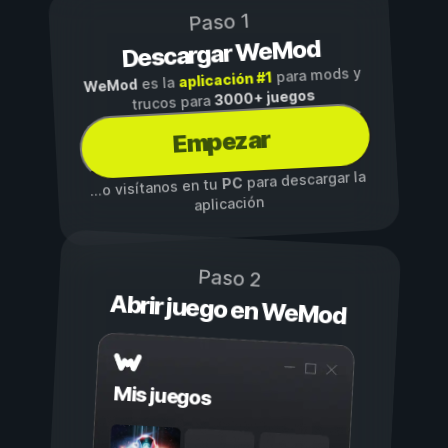
Paso 1
Descargar WeMod
para mods y
aplicación #1
es la
WeMod
3000+ juegos
trucos para
Empezar
para descargar la
PC
...o visítanos en tu
aplicación
Paso 2
Abrir juego en WeMod
Mis juegos