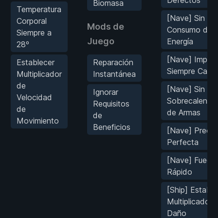
Biomasa
Temperatura
[Nave] Sin
Corporal
Mods de
Consumo de
Siempre a
Juego
Energía
28º
[Nave] Impuls
Establecer
Reparación
Siempre Carg
Multiplicador
Instantánea
de
[Nave] Sin
Ignorar
Velocidad
Sobrecalenta
Requisitos
de
de Armas
de
Movimiento
Beneficios
[Nave] Precis
Perfecta
[Nave] Fuego
Rápido
[Ship] Estable
Multiplicador 
Daño