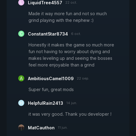
LiquidTree4557
22 oct.
Made it way more fun and not so much
grind playing with the nephew :)
ConstantStar8734
6 oct.
Honestly it makes the game so much more
fun not having to worry about dying and
makes leveling up and seeing the bosses
feel more enjoyable than a grind
AmbitiousCamel1009
22 sep.
Super fun, great mods
HelpfulRain2413
14 jun.
it was very good. Thank you developer !
MatCauthon
11 jun.