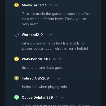
MovinTarget14
28 nov.
This just made the game so much more fun
on a whole different level! Thank you so
very much!!!!
Warhead2_0
3 nov.
inf alloys allow me to test final builds for
power consumption which is really helpful
WokePencil6407
16 oct.
its cheats! and thats good!
IndirectAnt5268
13 sep.
helps alot when playing solo
OpticalDolphin329
21 may.
SO much fun w/ mods on solo play. :D nice