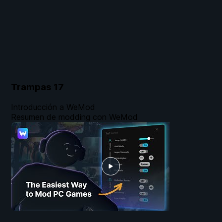
Trampas
17
Introducción a WeMod
Resumen de modding con WeMod