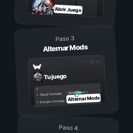
Abrir Juego
Paso 3
Alternar Mods
Tu juego
Activado
Desactivado
Salud ilimitada
Alternar Mods
Energía ilimitada
Paso 4