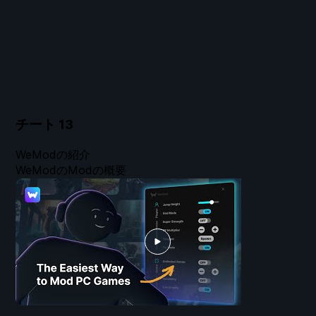
チート
13
WeModの紹介
WeModのModの概要