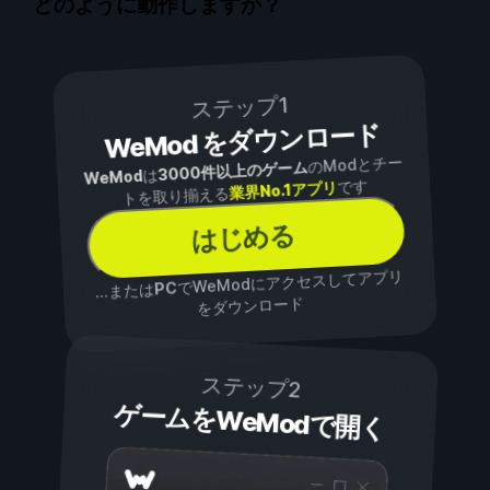
どのように動作しますか？
ステップ1
WeMod をダウンロード
のModとチー
3000件以上のゲーム
は
WeMod
です
業界No.1アプリ
トを取り揃える
はじめる
でWeModにアクセスしてアプリ
PC
...または
をダウンロード
ステップ2
ゲームをWeModで開く