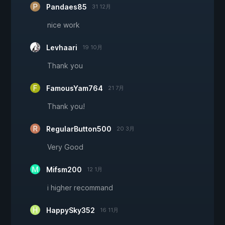
Pandaes85
31 12月
nice work
Levhaari
19 10月
Thank you
FamousYam764
21 7月
Thank you!
RegularButton500
20 3月
Very Good
Mifsm200
12 1月
i higher recommand
HappySky352
16 11月