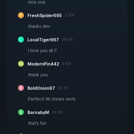
nice one
FreshSpider695
2 11月
thanks dev
LocalTiger967
29 9月
I love you all !!
ModernPin442
9 8月
thank you
BoldOnion87
29 7月
Perfect! All cheats work.
BarnabyM
29 5月
that's fun