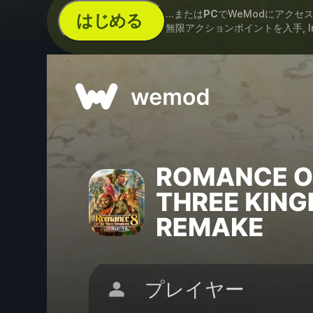
...または
PC
でWeModにアクセ
はじめる
無限アクションポイントを入手, Infini