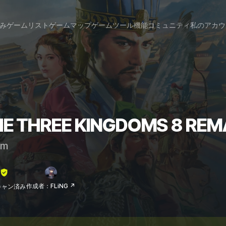
み
ゲームリスト
ゲームマップ
ゲームツール
機能
コミュニティ
私のアカウ
THE THREE KINGDOMS 8
am
作成者：FLiNG ↗
lスキャン済み