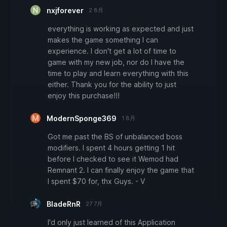
nxjforever
2 8月
everything is working as expected and just
makes the game something I can
experience. I don't get a lot of time to
game with my new job, nor do I have the
time to play and learn everything with this
either. Thank you for the ability to just
enjoy this purchase!!!
ModernSponge369
1 8月
Got me past the BS of unbalanced boss
modifiers. I spent 4 hours getting 1 hit
before I checked to see it Wemod had
Remnant 2. I can finally enjoy the game that
I spent $70 for, thx Guys. - V
BladeRnR
27 7月
I'd only just learned of this Application