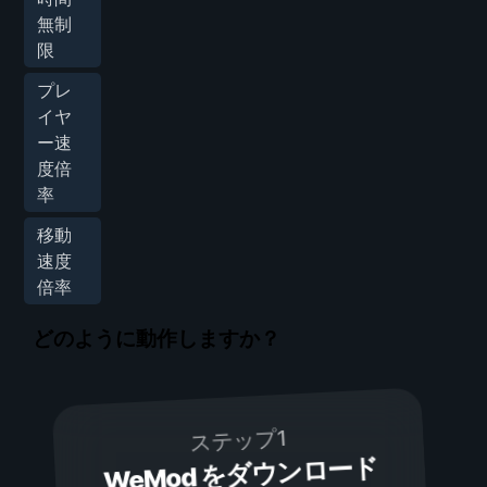
無制
限
プレ
イヤ
ー速
度倍
率
移動
速度
倍率
どのように動作しますか？
ステップ1
WeMod をダウンロード