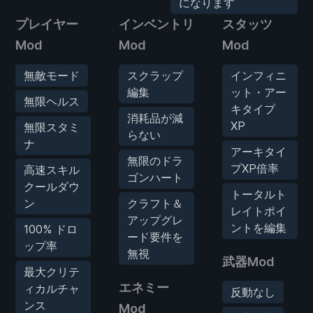
になります
プレイヤー
インベントリ
スタッツ
Mod
Mod
Mod
無敵モード
スクラップ
インフィニ
編集
ット・アー
無限ヘルス
キタイプ
消耗品が減
XP
無限スタミ
らない
ナ
アーキタイ
無限のドラ
プXP倍率
高速スキル
ゴンハート
クールダウ
トータルト
ン
クラフト＆
レイトポイ
アップグレ
ントを編集
100% ドロ
ード要件を
ップ率
無視
武器Mod
最大クリテ
エネミー
ィカルチャ
反動なし
ンス
Mod