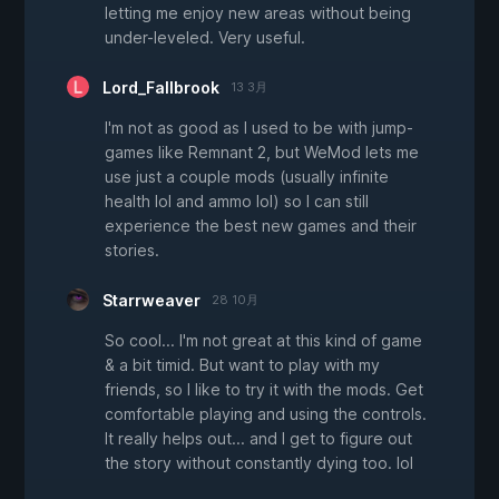
letting me enjoy new areas without being
under-leveled. Very useful.
Lord_Fallbrook
13 3月
I'm not as good as I used to be with jump-
games like Remnant 2, but WeMod lets me
use just a couple mods (usually infinite
health lol and ammo lol) so I can still
experience the best new games and their
stories.
Starrweaver
28 10月
So cool... I'm not great at this kind of game
& a bit timid. But want to play with my
friends, so I like to try it with the mods. Get
comfortable playing and using the controls.
It really helps out... and I get to figure out
the story without constantly dying too. lol