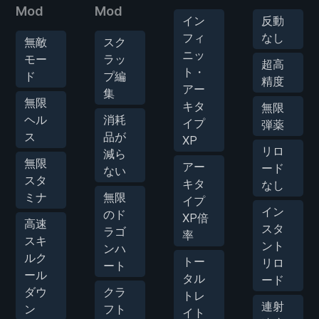
Mod
Mod
イン
反動
フィ
なし
無敵
スク
ニッ
モー
ラッ
超高
ト・
ド
プ編
精度
アー
集
無限
キタ
無限
ヘル
消耗
イプ
弾薬
ス
品が
XP
リロ
減ら
無限
アー
ード
ない
スタ
キタ
なし
ミナ
無限
イプ
イン
のド
XP倍
高速
スタ
ラゴ
率
スキ
ント
ンハ
ルク
トー
リロ
ート
ール
タル
ード
ダウ
クラ
トレ
連射
ン
フト
イト