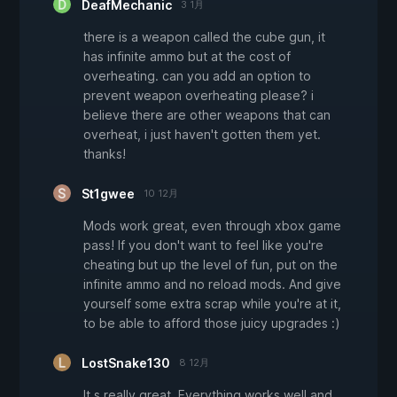
DeafMechanic
3 1月
there is a weapon called the cube gun, it
has infinite ammo but at the cost of
overheating. can you add an option to
prevent weapon overheating please? i
believe there are other weapons that can
overheat, i just haven't gotten them yet.
thanks!
St1gwee
10 12月
Mods work great, even through xbox game
pass! If you don't want to feel like you're
cheating but up the level of fun, put on the
infinite ammo and no reload mods. And give
yourself some extra scrap while you're at it,
to be able to afford those juicy upgrades :)
LostSnake130
8 12月
It,s really great. Everything works well and