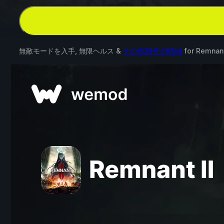
無敵モードを入手, 無限ヘルス &
その他26件のMod
for
Remnant