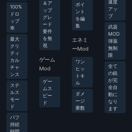
速度
＆ア
ポイ
100%
アッ
ップ
ント
ドロ
プ
グレ
を編
ップ
ード
集
武器
率
要件
MOD
を無
最大
エネミ
弾薬
視
クリ
無制
ーMod
ティ
限
ゲーム
カル
ワン
全て
チャ
Mod
ヒッ
の銃
ンス
トキ
が完
ゲー
ル
ステ
全自
ムス
ルス
ダメ
動に
ピー
モー
ージ
なり
ド
ド
乗数
ます
バフ
持続
時間