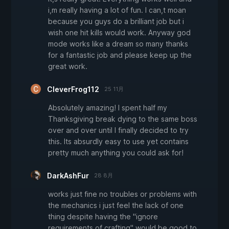
i,m really having a lot of fun. I can,t moan
because you guys do a brilliant job but i
wish one hit kills would work. Anyway god
mode works like a dream so many thanks
for a fantastic job and please keep up the
great work.
CleverFrog112
25 11月
Absolutely amazing! I spent half my
Thanksgiving break dying to the same boss
over and over until I finally decided to try
this. Its absurdly easy to use yet contains
pretty much anything you could ask for!
DarkAshFur
28 8月
works just fine no troubles or problems with
the mechanics i just feel the lack of one
thing despite having the "ignore
requirements of crafting" would be good to