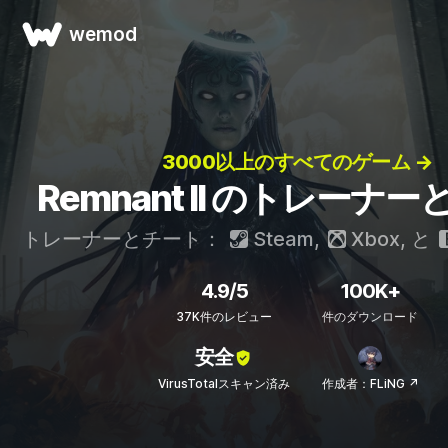
wemod
3000以上のすべてのゲーム →
Remnant II のトレーナ
トレーナーとチート：
Steam
,
Xbox
, と
4.9/5
100K+
37K件のレビュー
件のダウンロード
安全
VirusTotalスキャン済み
作成者：FLiNG ↗