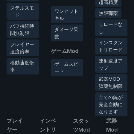
超高精度
ステルスモ
ワンヒット
無限弾薬
ード
キル
リロードな
バフ持続時
ダメージ乗
し
間無制限
数
インスタン
プレイヤー
トリロード
ゲームMod
速度倍率
連射速度ア
移動速度倍
ゲームスピ
ップ
率
ード
武器MOD
弾薬無制限
全ての銃が
完全自動に
なります
プレイ
インベ
スタッ
武器
ヤー
ントリ
ツMod
Mod