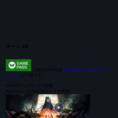
チート
28
これらのModは
PC Game Passコレクシ
ョン →
の一部です。
Modゲームプレイの動画
Remnant IIのMod＆チートの概要