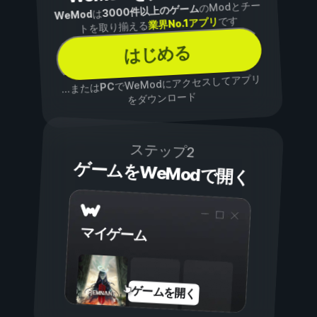
のModとチー
3000件以上のゲーム
は
WeMod
です
業界No.1アプリ
トを取り揃える
はじめる
でWeModにアクセスしてアプリ
PC
...または
をダウンロード
ステップ2
ゲームをWeModで開く
マイゲーム
ゲームを開く