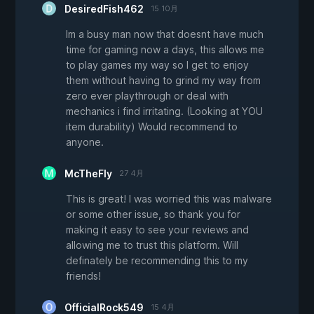
DesiredFish462
15 10月
Im a busy man now that doesnt have much
time for gaming now a days, this allows me
to play games my way so I get to enjoy
them without having to grind my way from
zero ever playthrough or deal with
mechanics i find irritating. (Looking at YOU
item durability) Would recommend to
anyone.
McTheFly
27 4月
This is great! I was worried this was malware
or some other issue, so thank you for
making it easy to see your reviews and
allowing me to trust this platform. Will
definately be recommending this to my
friends!
OfficialRock549
15 4月