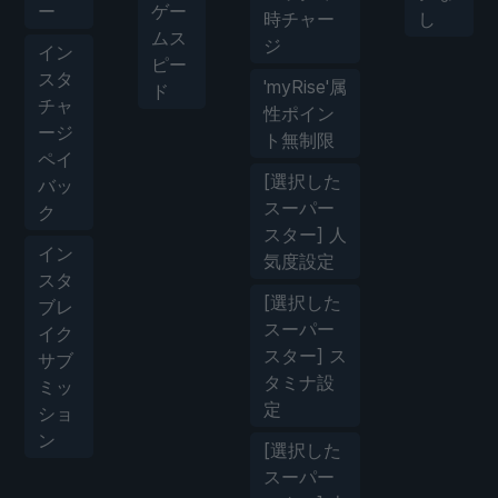
ー
ゲー
時チャー
し
ムス
ジ
イン
ピー
スタ
'myRise'属
ド
チャ
性ポイン
ージ
ト無制限
ペイ
[選択した
バッ
スーパー
ク
スター] 人
イン
気度設定
スタ
[選択した
ブレ
スーパー
イク
スター] ス
サブ
タミナ設
ミッ
定
ショ
ン
[選択した
スーパー