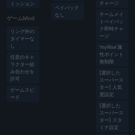
チャージ
ミッション
ペイバック
チームメイ
なし
ゲームMod
トペイバッ
ク即時チャ
リング外の
ージ
タイマーな
し
'myRise'属
性ポイント
任意のキャ
無制限
ラクター組
み合わせを
[選択した
許可
スーパース
ター] 人気
ゲームスピ
度設定
ード
[選択した
スーパース
ター] スタ
ミナ設定