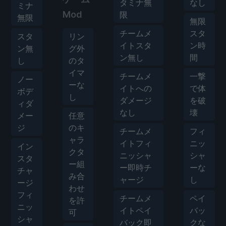
タミナ無
なし
ミナ
Mod
限
無限
無限
チームメ
スタ
スタ
リン
イトスタ
ン時
ン無
グ外
ン無し
間
し
のタ
イマ
チームメ
一撃
ノー
ーな
イトへの
で体
ボデ
し
ダメージ
を破
ィダ
なし
壊
メー
任意
ジ
のキ
チームメ
フィ
ャラ
イトフィ
ニッ
イン
クタ
ニッシャ
シャ
スタ
ー組
ー即時チ
ーな
チャ
み合
ャージ
し
ージ
わせ
フィ
チームメ
ペイ
を許
ニッ
イトペイ
バッ
可
シャ
バック即
クな