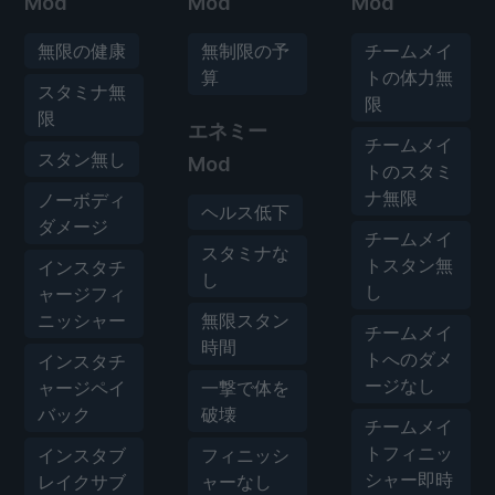
Mod
Mod
Mod
無限の健康
無制限の予
チームメイ
算
トの体力無
スタミナ無
限
限
エネミー
チームメイ
スタン無し
Mod
トのスタミ
ナ無限
ノーボディ
ヘルス低下
ダメージ
チームメイ
スタミナな
トスタン無
インスタチ
し
し
ャージフィ
ニッシャー
無限スタン
チームメイ
時間
トへのダメ
インスタチ
ージなし
ャージペイ
一撃で体を
バック
破壊
チームメイ
トフィニッ
インスタブ
フィニッシ
シャー即時
レイクサブ
ャーなし