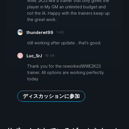
WWE 2K23 like a trainer that only gives the
player in My GM an unlimited budget and
not the IA. Happy with the trainers keep up
the great work.
thunderwt99
1 4月
still working after update . that's good.
Luc_SrJ
19 3月
Thank you for the reworkedWWE2K23
trainer. All options are working perfectly
today
ディスカッションに参加