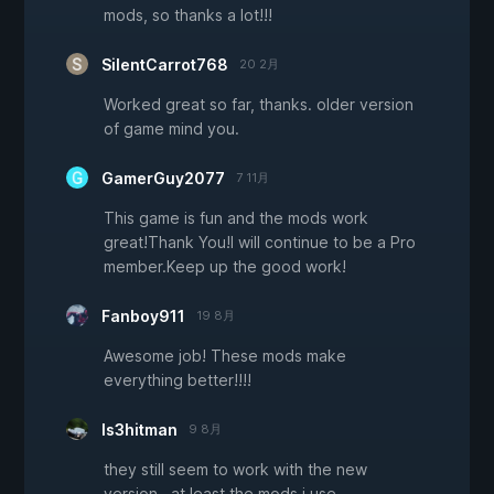
mods, so thanks a lot!!!
SilentCarrot768
20 2月
Worked great so far, thanks. older version
of game mind you.
GamerGuy2077
7 11月
This game is fun and the mods work
great!Thank You!I will continue to be a Pro
member.Keep up the good work!
Fanboy911
19 8月
Awesome job! These mods make
everything better!!!!
ls3hitman
9 8月
they still seem to work with the new
version...at least the mods i use