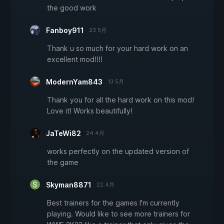
the good work
Fanboy911
23 5月
Thank u so much for your hard work on an
excellent mod!!!!
ModernYam843
13 5月
Thank you for all the hard work on this mod!
Love it! Works beautifully!
JaTeWi82
24 4月
works perfectly on the updated version of
the game
Skyman8871
22 4月
Best trainers for the games I'm currently
playing. Would like to see more trainers for