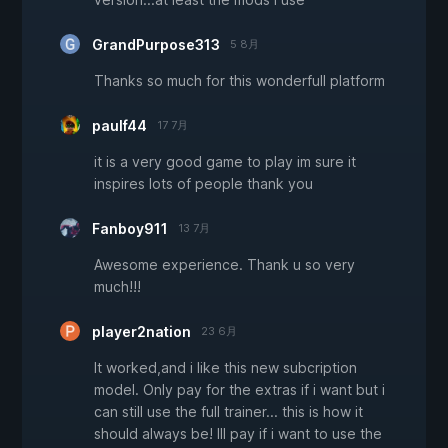
GrandPurpose313
5 8月
Thanks so much for this wonderfull platform
paulf44
17 7月
it is a very good game to play im sure it
inspires lots of people thank you
Fanboy911
13 7月
Awesome experience. Thank u so very
much!!!
player2nation
23 6月
It worked,and i like this new subcription
model. Only pay for the extras if i want but i
can still use the full trainer... this is how it
should always be! Ill pay if i want to use the