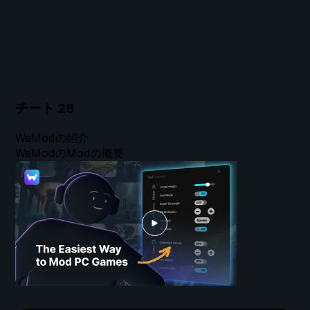
チート
28
WeModの紹介
WeModのModの概要