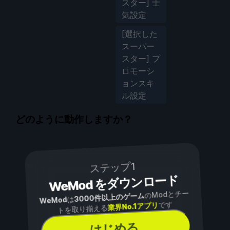
スター] 士
気設定
[選択した
スーパー
スター] プ
ロモーシ
ョンスキ
ル設定
どのように動作しますか？
ステップ1
WeMod をダウンロード
のModとチー
3000件以上のゲーム
は
WeMod
です
業界No.1アプリ
トを取り揃える
はじめる