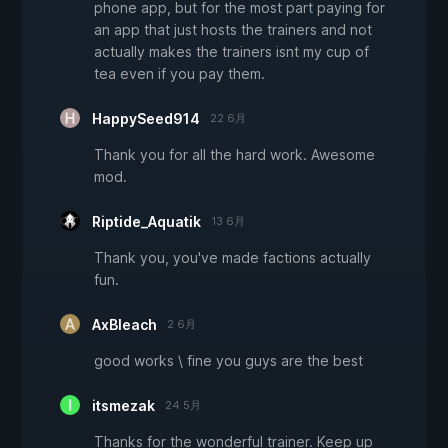
phone app, but for the most part paying for
an app that just hosts the trainers and not
actually makes the trainers isnt my cup of
tea even if you pay them.
HappySeed914
22 6月
Thank you for all the hard work. Awesome
mod.
Riptide_Aquatik
13 6月
Thank you, you've made factions actually
fun.
AxBleach
2 6月
good works \ fine you guys are the best
itsmezak
24 5月
Thanks for the wonderful trainer. Keep up