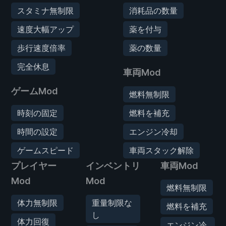
スタミナ無制限
消耗品の数量
速度大幅アップ
薬を付与
歩行速度倍率
薬の数量
完全休息
車両Mod
ゲームMod
燃料無制限
時刻の固定
燃料を補充
時間の設定
エンジン冷却
ゲームスピード
車両スタック解除
プレイヤー
インベントリ
車両Mod
Mod
Mod
燃料無制限
体力無制限
重量制限な
燃料を補充
し
体力回復
エンジン冷