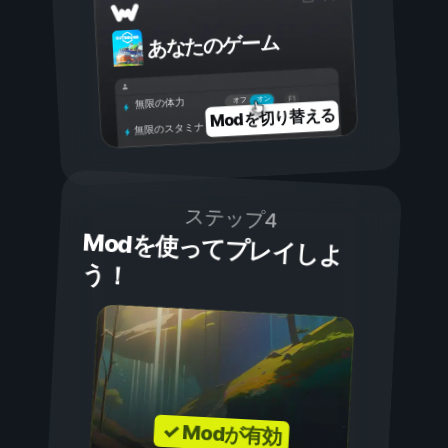
あなたのゲーム
オン
オフ
無限の体力
Modを切り替える
無限のスタミナ
ステップ4
Modを使ってプレイしよ
う！
✓ Modが有効