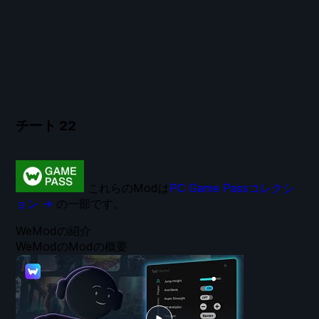
チート
22
これらのModは
PC Game Passコレクシ
ョン →
の一部です。
WeModの紹介
WeModのModの概要