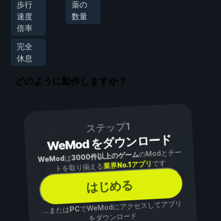
歩行
薬の
速度
数量
倍率
完全
休息
どのように動作しますか？
ステップ1
WeMod をダウンロード
のModとチー
3000件以上のゲーム
は
WeMod
です
業界No.1アプリ
トを取り揃える
はじめる
でWeModにアクセスしてアプリ
PC
...または
をダウンロード