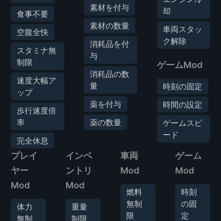
素材を付与
却
食事不要
素材の数量
車両スタッ
空腹全快
ク解除
消耗品を付
スタミナ無
与
制限
ゲームMod
消耗品の数
速度大幅ア
量
時刻の固定
ップ
薬を付与
時間の設定
歩行速度倍
率
薬の数量
ゲームスピ
ード
完全休息
プレイ
インベ
車両
ゲーム
ヤー
ントリ
Mod
Mod
Mod
Mod
燃料
時刻
無制
の固
体力
重量
限
定
無制
制限