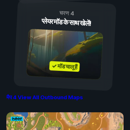
चरण 4
प्लेयर मॉड के साथ खेलें!
✓ मॉड चालू हैं
मैप
4
View All Outbound Maps
टेलीपोर्ट