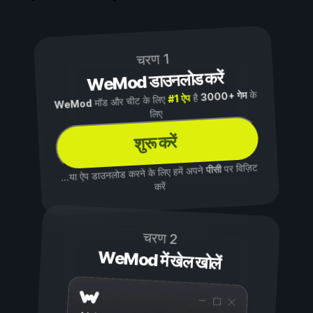
चरण 1
WeMod डाउनलोड करें
के
3000+ गेम
है
#1 ऐप
मॉड और चीट के लिए
WeMod
लिए
शुरू करें
पर विज़िट
पीसी
...या ऐप डाउनलोड करने के लिए हमें अपने
करें
चरण 2
WeMod में खेल खोलें