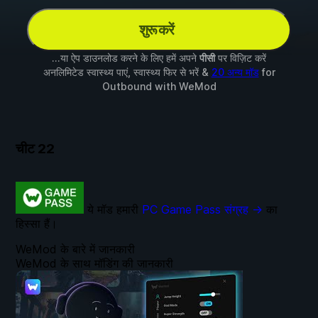
शुरू करें
...या ऐप डाउनलोड करने के लिए हमें अपने
पीसी
पर विज़िट करें
अनलिमिटेड स्वास्थ्य पाएं, स्वास्थ्य फिर से भरें &
20 अन्य मॉड
for
Outbound
with
WeMod
चीट
22
ये मॉड हमारी
PC Game Pass संग्रह →
का
हिस्सा हैं।
WeMod के बारे में जानकारी
WeMod के साथ मॉडिंग की जानकारी