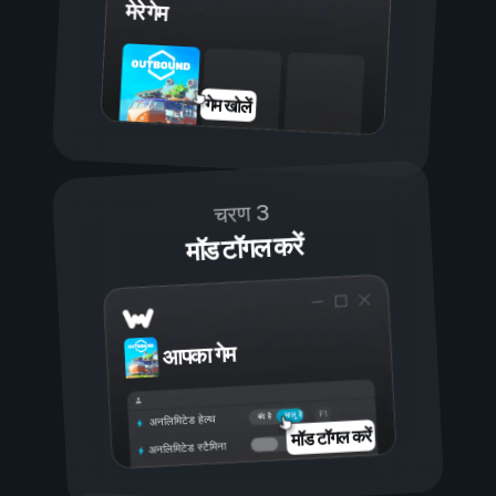
मेरे गेम
गेम खोलें
चरण 3
मॉड टॉगल करें
आपका गेम
चालू है
बंद है
अनलिमिटेड हेल्थ
मॉड टॉगल करें
अनलिमिटेड स्टैमिना