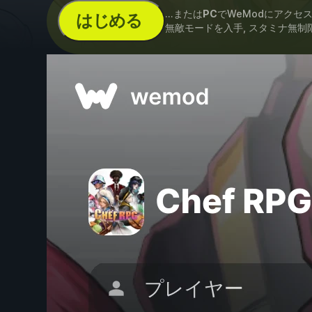
...または
PC
でWeModにアクセ
はじめる
無敵モードを入手, スタミナ無制