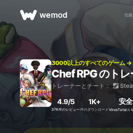
wemod
仕組
3000以上のすべてのゲーム →
Chef RPG の
トレーナーとチート：
Ste
安全
4.9/5
1K+
37K件のレビュー
件のダウンロード
VirusTota