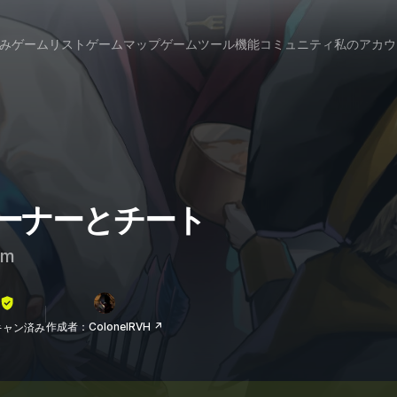
み
ゲームリスト
ゲームマップ
ゲームツール
機能
コミュニティ
私のアカウ
トレーナーとチート
am
作成者：ColonelRVH ↗
lスキャン済み