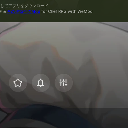
スしてアプリをダウンロード
限 &
その他13件のMod
for
Chef RPG
with
WeMod