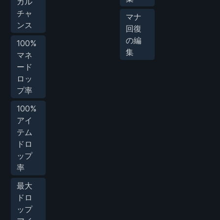
カル
チャ
マナ
ンス
回復
の編
100%
集
マネ
ード
ロッ
プ率
100%
アイ
テム
ドロ
ップ
率
最大
ドロ
ップ