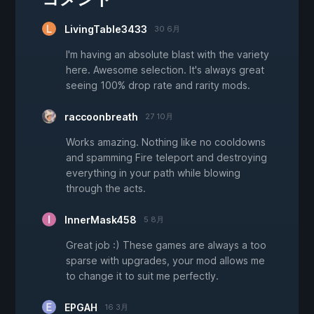
LivingTable3433
30 6月
I'm having an absolute blast with the variety
here. Awesome selection. It's always great
seeing 100% drop rate and rarity mods.
raccoonbreath
27 10月
Works amazing. Nothing like no cooldowns
and spamming Fire teleport and destroying
everything in your path while blowing
through the acts.
InnerMask458
5 8月
Great job :) These games are always a too
sparse with upgrades, your mod allows me
to change it to suit me perfectly.
EPGAH
16 3月