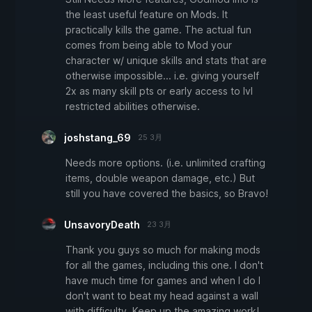
the least useful feature on Mods. It
practically kills the game. The actual fun
comes from being able to Mod your
character w/ unique skills and stats that are
otherwise impossible... i.e. giving yourself
2x as many skill pts or early access to lvl
restricted abilities otherwise.
joshstang_69
25 3月
Needs more options. (i.e. unlimited crafting
items, double weapon damage, etc.) But
still you have covered the basics, so Bravo!
UnsavoryDeath
23 3月
Thank you guys so much for making mods
for all the games, including this one. I don't
have much time for games and when I do I
don't want to beat my head against a wall
with difficulty. Keep up the amazing work!