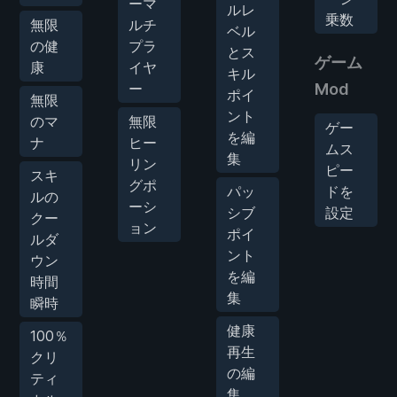
ーマ
ルレ
乗数
無限
ルチ
ベル
の健
プラ
とス
ゲーム
康
イヤ
キル
ー
Mod
ポイ
無限
ント
のマ
無限
ゲー
を編
ナ
ヒー
ムス
集
リン
ピー
スキ
グポ
パッ
ドを
ルの
ーシ
シブ
設定
クー
ョン
ポイ
ルダ
ント
ウン
を編
時間
集
瞬時
健康
100％
再生
クリ
の編
ティ
集