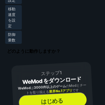
設定
移動
速度
を設
定
防御
乗数
どのように動作しますか？
ステップ1
WeMod をダウンロード
のModとチー
3000件以上のゲーム
は
WeMod
です
業界No.1アプリ
トを取り揃える
はじめる