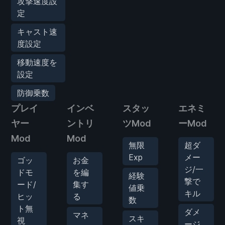
攻撃速度設
定
キャスト速
度設定
移動速度を
設定
防御乗数
プレイ
インベ
スタッ
エネミ
ヤー
ントリ
ツMod
ーMod
Mod
Mod
無限
超ダ
Exp
メー
ゴッ
お金
ジ/一
ドモ
を編
経験
撃で
ード/
集す
値乗
キル
ヒッ
る
数
ト無
ダメ
マネ
スキ
視
ージ