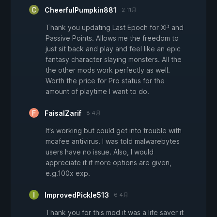
CheerfulPumpkin881
2 11月
Thank you updating Last Epoch for XP and
Passive Points. Allows me the freedom to
just sit back and play and feel like an epic
fantasy character slaying monsters. All the
the other mods work perfectly as well.
Worth the price for Pro status for the
amount of playtime I want to do.
FaisalZarif
8 4月
It's working but could get into trouble with
mcafee antivirus. I was told malwarebytes
users have no issue. Also, I would
appreciate it if more options are given,
e.g.100x exp.
ImprovedPickle513
6 4月
Thank you for this mod it was a life saver it