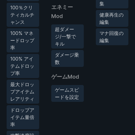
集
エネミー
100％クリ
ティカルチ
健康再生の
Mod
ャンス
編集
超ダメー
100% マネ
マナ回復の
ジ/一撃で
ードロップ
編集
キル
率
ダメージ乗
100% アイ
数
テムドロッ
プ率
ゲームMod
最大ドロッ
ゲームスピ
プアイテム
ードを設定
レアリティ
ドロップア
イテム量倍
率