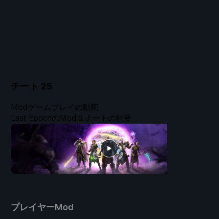
チート
25
Modゲームプレイの動画
Last EpochのMod＆チートの概要
プレイヤーMod