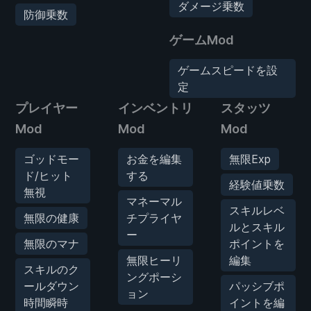
ダメージ乗数
防御乗数
ゲームMod
ゲームスピードを設
定
プレイヤー
インベントリ
スタッツ
Mod
Mod
Mod
ゴッドモー
お金を編集
無限Exp
ド/ヒット
する
経験値乗数
無視
マネーマル
スキルレベ
無限の健康
チプライヤ
ルとスキル
ー
無限のマナ
ポイントを
無限ヒーリ
編集
スキルのク
ングポーシ
ールダウン
パッシブポ
ョン
時間瞬時
イントを編