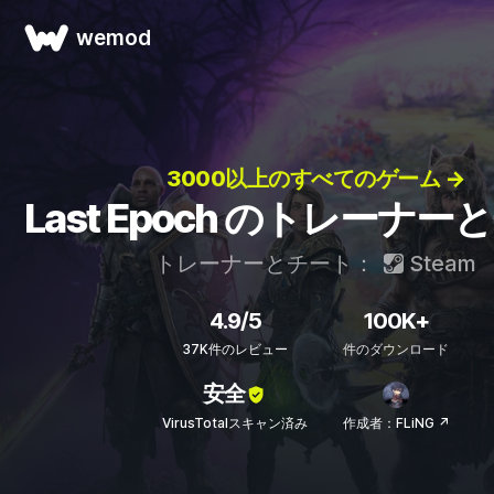
wemod
3000以上のすべてのゲーム →
Last Epoch のトレーナ
トレーナーとチート：
Steam
4.9/5
100K+
37K件のレビュー
件のダウンロード
安全
VirusTotalスキャン済み
作成者：FLiNG ↗