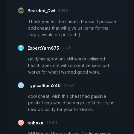
Bearded_Owl
6 10月
Thank you for the cheats. Please if possible
add cheats that will give us items for the
forge, would be perfect :)
ExpertYarn675
4 6月
gold/mana/potions still works unlimited
health does not with current version. but
works for what i wanted good work.
TypicalRain240
25 5月
cool cheat, wish this cheat had passive
points / exp would be very useful for trying
new builds. ty for your hardwork.
taiboxa
20 4月
Still Needs More features, Godmod imo is