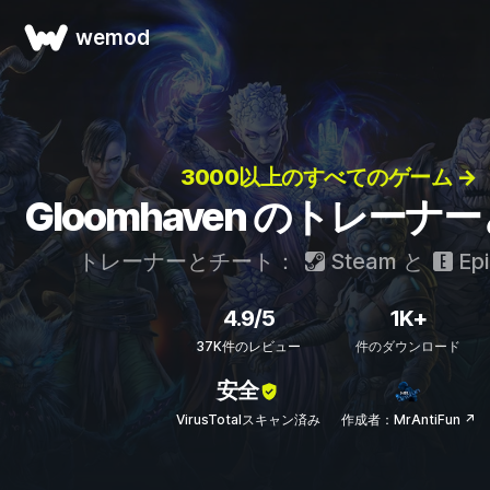
wemod
3000以上のすべてのゲーム →
Gloomhaven のトレーナ
トレーナーとチート：
Steam
と
Ep
4.9/5
1K+
37K件のレビュー
件のダウンロード
安全
VirusTotalスキャン済み
作成者：MrAntiFun ↗