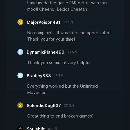
have made the game FAR better with this
mod!! Cheers! -LexicalCheetah
MajorPoison481
19 6月
No complaints. It was free and appreciated.
Thank you for your time!
DynamicPlane490
19 5月
Thank you so much! very helpful
Bradley888
17 4月
Everything worked but the Unlimited
Movement
SplendidDog637
20 2月
Great thing to end broken games)
Soulshift
10 2月