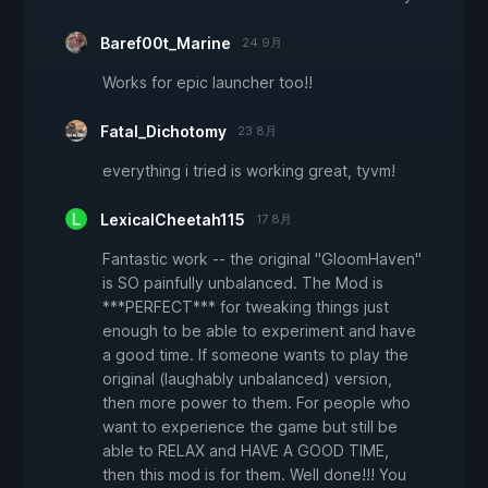
Baref00t_Marine
24 9月
Works for epic launcher too!!
Fatal_Dichotomy
23 8月
everything i tried is working great, tyvm!
LexicalCheetah115
17 8月
Fantastic work -- the original "GloomHaven"
is SO painfully unbalanced. The Mod is
***PERFECT*** for tweaking things just
enough to be able to experiment and have
a good time. If someone wants to play the
original (laughably unbalanced) version,
then more power to them. For people who
want to experience the game but still be
able to RELAX and HAVE A GOOD TIME,
then this mod is for them. Well done!!! You