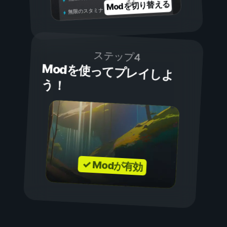
Modを切り替える
無限のスタミナ
ステップ4
Modを使ってプレイしよ
う！
✓ Modが有効