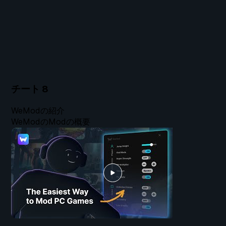
チート
8
WeModの紹介
WeModのModの概要