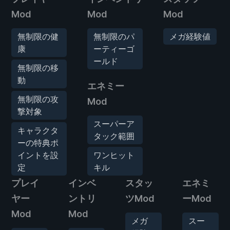
Mod
Mod
Mod
無制限の健
無制限のパ
メガ経験値
康
ーティーゴ
ールド
無制限の移
動
エネミー
無制限の攻
Mod
撃対象
スーパーア
キャラクタ
タック範囲
ーの特典ポ
イントを設
ワンヒット
定
キル
プレイ
インベ
スタッ
エネミ
ヤー
ントリ
ツMod
ーMod
Mod
Mod
メガ
スー