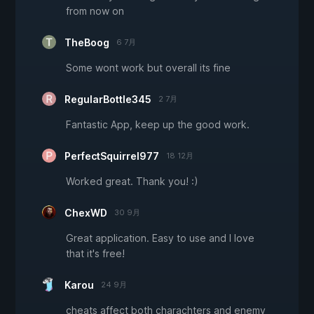
from now on
TheBoog
6 7月
Some wont work but overall its fine
RegularBottle345
2 7月
Fantastic App, keep up the good work.
PerfectSquirrel977
18 12月
Worked great. Thank you! :)
ChexWD
30 9月
Great application. Easy to use and I love
that it's free!
Karou
24 9月
cheats affect both charachters and enemy