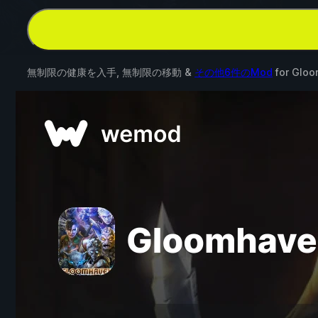
無制限の健康を入手, 無制限の移動 &
その他6件のMod
for
Gloo