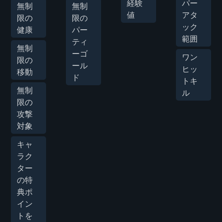
経験
パー
無制
無制
値
アタ
限の
限の
ック
健康
パー
範囲
ティ
無制
ーゴ
ワン
限の
ール
ヒッ
移動
ド
トキ
無制
ル
限の
攻撃
対象
キャ
ラク
ター
の特
典ポ
イン
トを