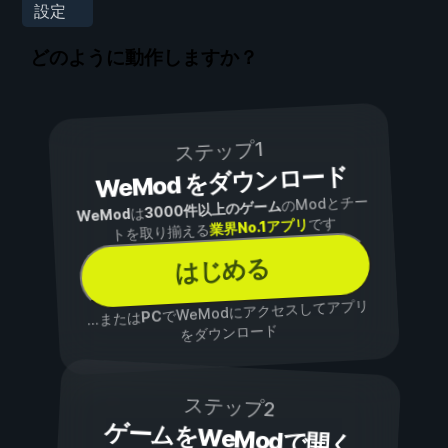
設定
どのように動作しますか？
ステップ1
WeMod をダウンロード
のModとチー
3000件以上のゲーム
は
WeMod
です
業界No.1アプリ
トを取り揃える
はじめる
でWeModにアクセスしてアプリ
PC
...または
をダウンロード
ステップ2
ゲームをWeModで開く