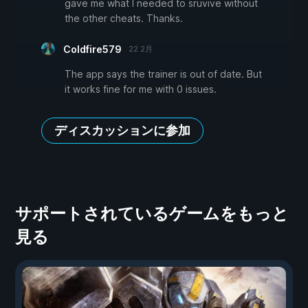
gave me what I needed to sruvive without
the other cheats. Thanks.
Coldfire579
22 2月
The app says the trainer is out of date. But
it works fine for me with 0 issues.
ディスカッションに参加
サポートされているゲームをもっと
見る