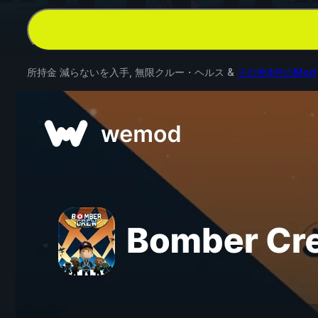
所持金 減らないを入手, 無限クルー・ヘルス &
その他4件のMod