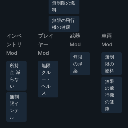
無制限の燃
料
無限の飛行
機の健康
インベ
プレイ
武器
車両
ントリ
ヤー
Mod
Mod
Mod
Mod
無限
無制
の弾
限の
所持
無限
薬
燃料
金 減
クル
らな
ー・
無限
い
ヘル
の飛
ス
行機
無制
の健
限イ
康
ンテ
ル