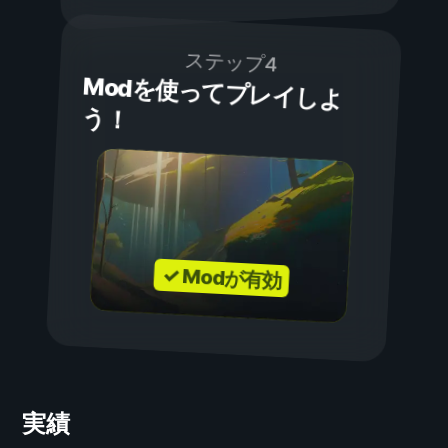
ステップ4
Modを使ってプレイしよ
う！
✓ Modが有効
実績