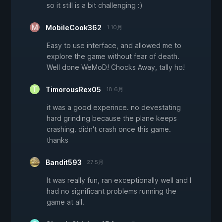
so it still is a bit challenging :)
MobileCook362
1 10月
Easy to use interface, and allowed me to
explore the game without fear of death.
Well done WeMoD! Chocks Away, tally ho!
TimorousRex05
18 6月
it was a good experince. no devestating
hard grinding because the plane keeps
crashing. didn't crash once this game.
thanks
Bandit593
27 5月
It was really fun, ran exceptionally well and I
had no significant problems running the
game at all.