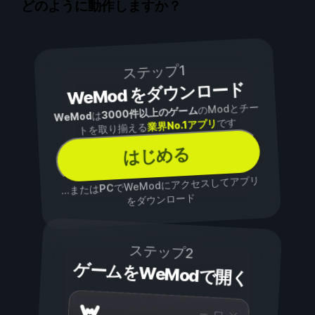
どのように動作しますか？
ステップ1
WeMod をダウンロード
のModとチー
3000件以上のゲーム
は
WeMod
です
業界No.1アプリ
トを取り揃える
はじめる
でWeModにアクセスしてアプリ
PC
...または
をダウンロード
ステップ2
ゲームをWeModで開く