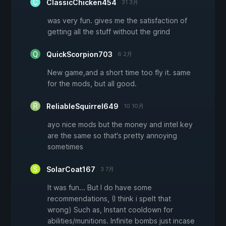
ClassicChicken454
31 3月
was very fun. gives me the satisfaction of
getting all the stuff without the grind
QuickScorpion703
6 2月
New game,and a short time too fly it. same
for the mods, but all good.
ReliableSquirrel649
10 10月
ayo nice mods but the money and intel key
are the same so that's pretty annoying
sometimes
SolarCoat167
3 7月
It was fun... But I do have some
recommendations, (I think i spelt that
wrong) Such as, Instant cooldown for
abilities/munitions. Infinite bombs just incase