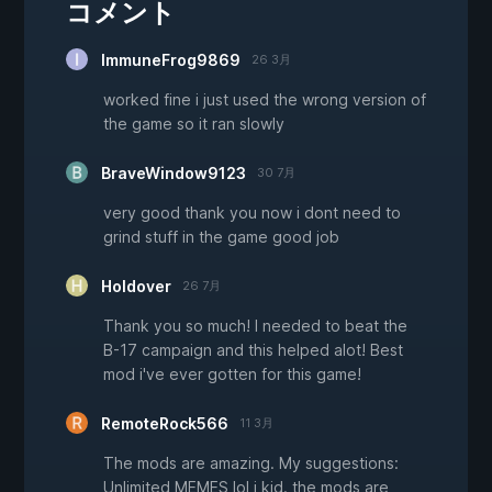
コメント
ImmuneFrog9869
26 3月
worked fine i just used the wrong version of
the game so it ran slowly
BraveWindow9123
30 7月
very good thank you now i dont need to
grind stuff in the game good job
Holdover
26 7月
Thank you so much! I needed to beat the
B-17 campaign and this helped alot! Best
mod i've ever gotten for this game!
RemoteRock566
11 3月
The mods are amazing. My suggestions:
Unlimited MEMES lol i kid. the mods are