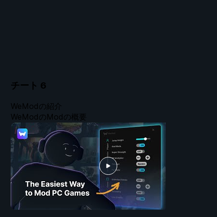
チート
6
WeModの紹介
WeModのModの概要