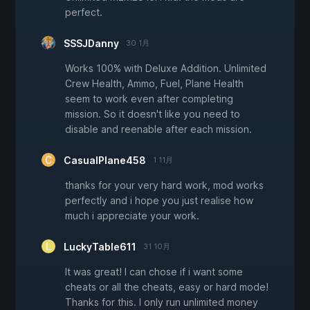
perfect.
SSSJDanny
30 1月
Works 100% with Deluxe Addition. Unlimited
Crew Health, Ammo, Fuel, Plane Health
seem to work even after completing
mission. So it doesn't like you need to
disable and reenable after each mission.
CasualPlane458
1 11月
thanks for your very hard work, mod works
perfectly and i hope you just realise how
much i appreciate your work.
LuckyTable611
31 10月
It was great! I can chose if i want some
cheats or all the cheats, easy or hard mode!
Thanks for this. I only run unlimited money