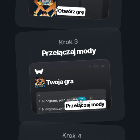
Otwórz grę
Krok 3
Przełączaj mody
Twoja gra
Wł.
Wył.
Nieograniczone zdrowie
Przełączaj mody
Nieograniczona wytrzymałość
Krok 4