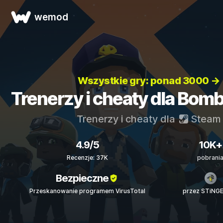
wemod
Wszystkie gry: ponad 3000 →
Trenerzy i cheaty dla Bom
Trenerzy i cheaty dla
Steam
4.9/5
10K+
Recenzje: 37K
pobrani
Bezpieczne
Przeskanowanie programem VirusTotal
przez STiNG