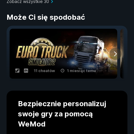
Zobacz wszystkie 30
Może Ci się spodobać
11 cheatów
1 miesiąc temu
Bezpiecznie personalizuj
swoje gry za pomocą
WeMod