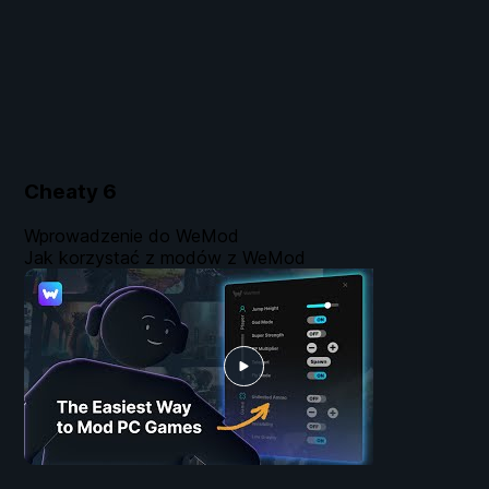
Cheaty
6
Wprowadzenie do WeMod
Jak korzystać z modów z WeMod