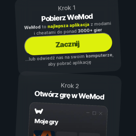
Krok 1
Pobierz WeMod
z modami
najlepsza aplikacja
to
WeMod
3000+ gier
i cheatami do ponad
Zacznij
,
komputerze
...lub odwiedź nas na swoim
aby pobrać aplikację
Krok 2
Otwórz grę w WeMod
Moje gry