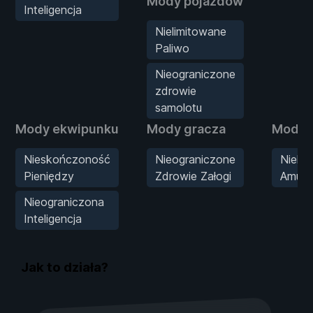
Mody pojazdów
Inteligencja
Nielimitowane
Paliwo
Nieograniczone
zdrowie
samolotu
Mody ekwipunku
Mody gracza
Mody b
Nieskończoność
Nieograniczone
Nieli
Pieniędzy
Zdrowie Załogi
Amuni
Nieograniczona
Inteligencja
Jak to działa?