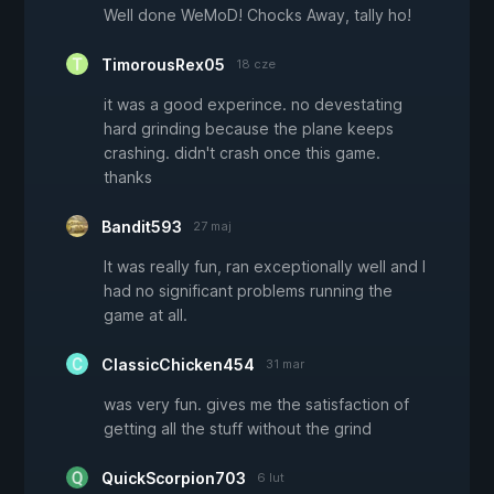
Well done WeMoD! Chocks Away, tally ho!
TimorousRex05
18 cze
it was a good experince. no devestating
hard grinding because the plane keeps
crashing. didn't crash once this game.
thanks
Bandit593
27 maj
It was really fun, ran exceptionally well and I
had no significant problems running the
game at all.
ClassicChicken454
31 mar
was very fun. gives me the satisfaction of
getting all the stuff without the grind
QuickScorpion703
6 lut