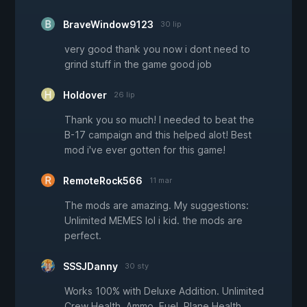
BraveWindow9123
30 lip
very good thank you now i dont need to
grind stuff in the game good job
Holdover
26 lip
Thank you so much! I needed to beat the
B-17 campaign and this helped alot! Best
mod i've ever gotten for this game!
RemoteRock566
11 mar
The mods are amazing. My suggestions:
Unlimited MEMES lol i kid. the mods are
perfect.
SSSJDanny
30 sty
Works 100% with Deluxe Addition. Unlimited
Crew Health, Ammo, Fuel, Plane Health