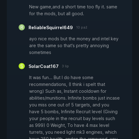
New game,and a short time too fly it. same
for the mods, but all good.
ReliableSquirrel649
10 paź
ayo nice mods but the money and intel key
are the same so that's pretty annoying
sometimes
SolarCoat167
3 lip
It was fun... But I do have some
recommendations, (I think i spelt that
wrong) Such as, Instant cooldown for
abilities/munitions. Infinite bombs just incase
you miss one out of 5 targets, and you
have 5 bombs, Infinite Recruit level (Giving
your people in the recruit bay levels such
as 999) 0 Weight, To have 4 max level
turrets, you need light mk3 engines, which
have 250 health, andon the armoured, you