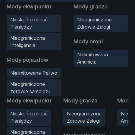
Mody ekwipunku
Mody gracza
Nieskończoność
Nieograniczone
Pieniędzy
Zdrowie Załogi
Nieograniczona
Mody broni
Inteligencja
Nielimitowana
Mody pojazdów
Amunicja
Nielimitowane Paliwo
Nieograniczone
zdrowie samolotu
Mody ekwipunku
Mody gracza
Mody b
Nieskończoność
Nieograniczone
Nieli
Pieniędzy
Zdrowie Załogi
Amuni
Nieograniczona