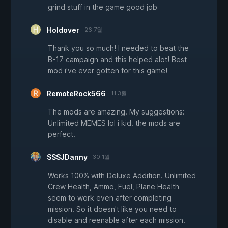
grind stuff in the game good job
Holdover
26 7월
Thank you so much! I needed to beat the
B-17 campaign and this helped alot! Best
mod i've ever gotten for this game!
RemoteRock566
11 3월
The mods are amazing. My suggestions:
Unlimited MEMES lol i kid. the mods are
perfect.
SSSJDanny
30 1월
Works 100% with Deluxe Addition. Unlimited
Crew Health, Ammo, Fuel, Plane Health
seem to work even after completing
mission. So it doesn't like you need to
disable and reenable after each mission.