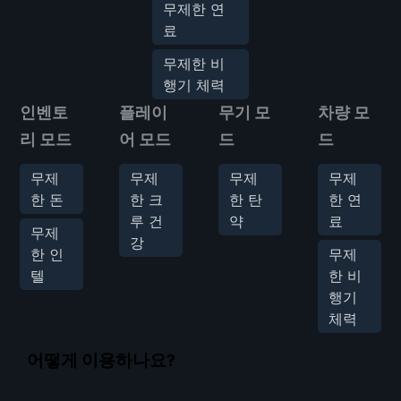
무제한 연
료
무제한 비
행기 체력
인벤토
플레이
무기 모
차량 모
리 모드
어 모드
드
드
무제
무제
무제
무제
한 돈
한 크
한 탄
한 연
루 건
약
료
무제
강
한 인
무제
텔
한 비
행기
체력
어떻게 이용하나요?