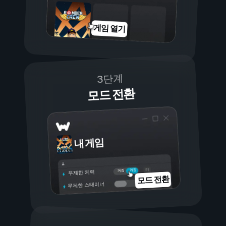
게임 열기
3단계
모드 전환
내 게임
켜짐
꺼짐
무제한 체력
모드 전환
무제한 스태미너