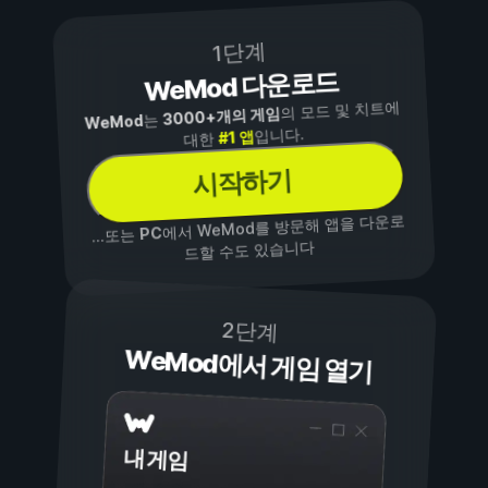
1단계
WeMod 다운로드
의 모드 및 치트에
3000+개의 게임
는
WeMod
입니다.
#1 앱
대한
시작하기
에서 WeMod를 방문해 앱을 다운로
PC
...또는
드할 수도 있습니다
2단계
WeMod에서 게임 열기
내 게임