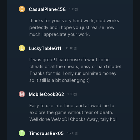
CasualPlane458
1 11월
thanks for your very hard work, mod works
perfectly and i hope you just realise how
much i appreciate your work.
LuckyTable611
31 10월
It was great! I can chose if i want some
cheats or all the cheats, easy or hard mode!
Thanks for this. I only run unlimited money
so it still is a bit challenging :)
MobileCook362
1 10월
Easy to use interface, and allowed me to
explore the game without fear of death.
Well done WeMoD! Chocks Away, tally ho!
TimorousRex05
18 6월