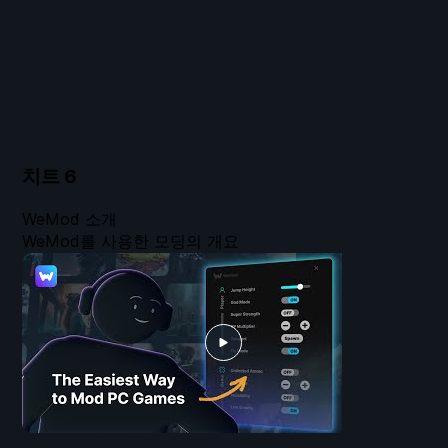
치트
6
WeMod 소개
WeMod를 사용한 모딩의 개요