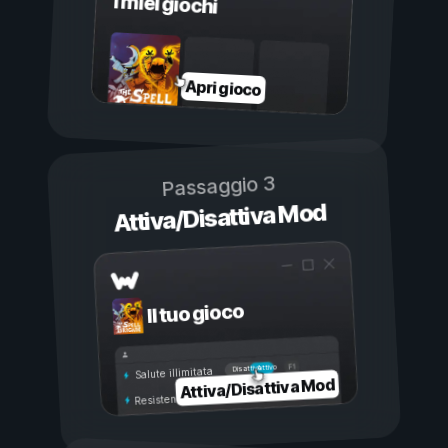
I miei giochi
Apri gioco
Passaggio 3
Attiva/Disattiva Mod
Il tuo gioco
Attivo
Disattivo
Salute illimitata
Attiva/Disattiva Mod
Resistenza illimitata