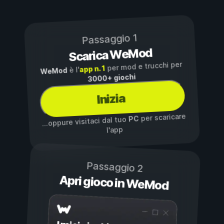
Passaggio 1
Scarica WeMod
per mod e trucchi per
app n. 1
è l'
WeMod
3000+ giochi
Inizia
per scaricare
PC
...oppure visitaci dal tuo
l'app
Passaggio 2
Apri gioco in WeMod