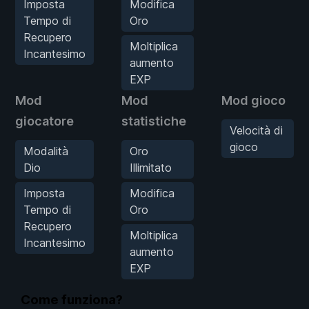
Imposta
Modifica
Tempo di
Oro
Recupero
Moltiplica
Incantesimo
aumento
EXP
Mod
Mod
Mod gioco
giocatore
statistiche
Velocità di
gioco
Modalità
Oro
Dio
Illimitato
Imposta
Modifica
Tempo di
Oro
Recupero
Moltiplica
Incantesimo
aumento
EXP
Come funziona?