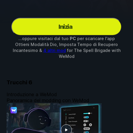
Inizia
...oppure visitaci dal tuo
PC
per scaricare l'app
Ottieni Modalità Dio, Imposta Tempo di Recupero
Incantesimo &
4 altri mod
for
The Spell Brigade
with
WeMod
Trucchi
6
Introduzione a WeMod
Panoramica del modding con WeMod