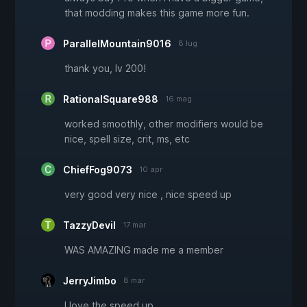
that modding makes this game more fun.
ParallelMountain9016
8 lug
thank you, lv 200!
RationalSquare988
16 mag
worked smoothly, other modifiers would be
nice, spell size, crit, ms, etc
ChiefFog9073
10 apr
very good very nice , nice speed up
TazzyDevil
17 mar
WAS AMAZING made me a member
JerryJimbo
8 mar
I love the speed up