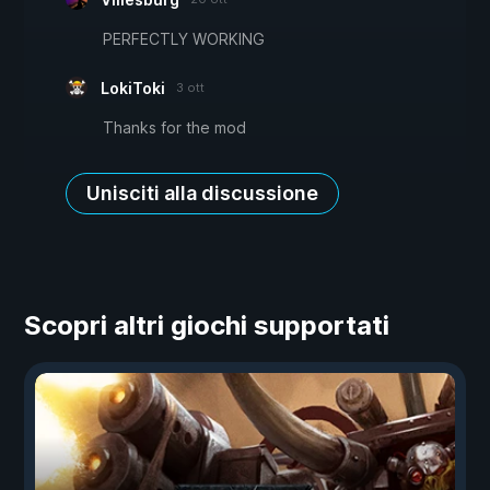
PERFECTLY WORKING
LokiToki
3 ott
Thanks for the mod
Unisciti alla discussione
Scopri altri giochi supportati