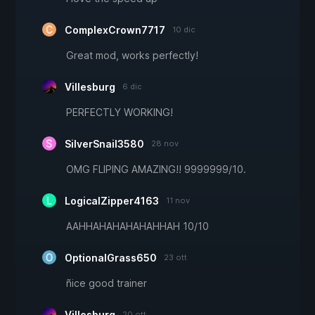
ComplexCrown7717
10 dic
Great mod, works perfectly!
Villesburg
6 dic
PERFECTLY WORKING!
SilverSnail3580
28 nov
OMG FLIPING AMAZING!! 9999999/10.
LogicalZipper4163
11 nov
AAHHAHAHAHAHAHHAH 10/10
OptionalGrass650
23 ott
ñice good trainer
Villesburg
20 ott