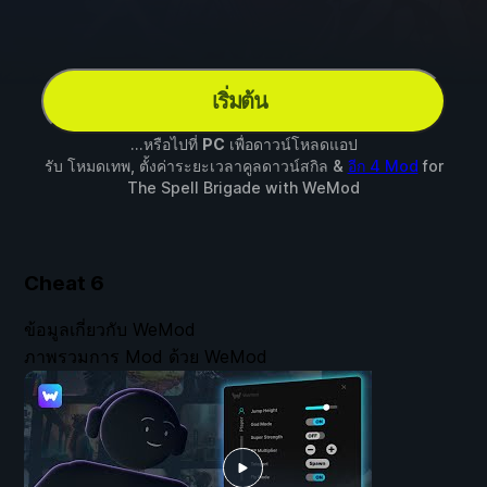
เริ่มต้น
...หรือไปที่
PC
เพื่อดาวน์โหลดแอป
รับ โหมดเทพ, ตั้งค่าระยะเวลาคูลดาวน์สกิล &
อีก 4 Mod
for
The Spell Brigade
with
WeMod
Cheat
6
ข้อมูลเกี่ยวกับ WeMod
ภาพรวมการ Mod ด้วย WeMod