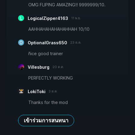
OMG FLIPING AMAZING!! 9999999/10.
LogicalZipper4163
11 พ.ย.
AAHHAHAHAHAHAHHAH 10/10
OptionalGrass650
23 ต.ค.
ñice good trainer
Villesburg
20 ต.ค.
PERFECTLY WORKING
LokiToki
3 ต.ค.
Thanks for the mod
เข้าร่วมการสนทนา