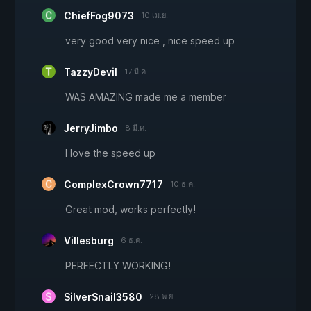
ChiefFog9073
10 เม.ย.
very good very nice , nice speed up
TazzyDevil
17 มี.ค.
WAS AMAZING made me a member
JerryJimbo
8 มี.ค.
I love the speed up
ComplexCrown7717
10 ธ.ค.
Great mod, works perfectly!
Villesburg
6 ธ.ค.
PERFECTLY WORKING!
SilverSnail3580
28 พ.ย.