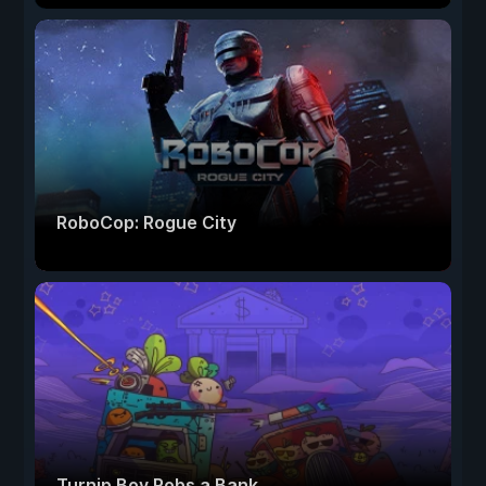
RoboCop: Rogue City
Turnip Boy Robs a Bank