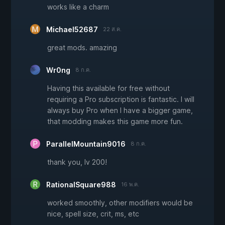
works like a charm
Michael52687
22 ส.ค.
great mods. amazing
Wr0ng
8 ก.ค.
Having this available for free without
requiring a Pro subscription is fantastic. I will
always buy Pro when I have a bigger game,
that modding makes this game more fun.
ParallelMountain9016
8 ก.ค.
thank you, lv 200!
RationalSquare988
16 พ.ค.
worked smoothly, other modifiers would be
nice, spell size, crit, ms, etc