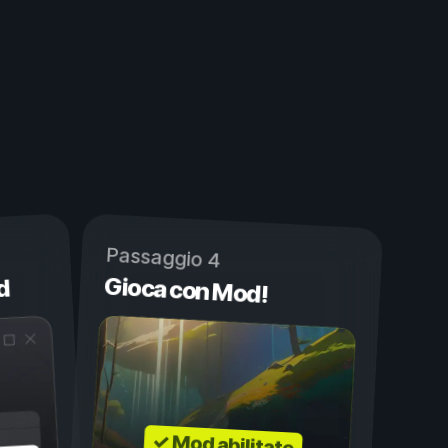
Passaggio 4
Gioca con Mod!
d
✓ Mod abilitate