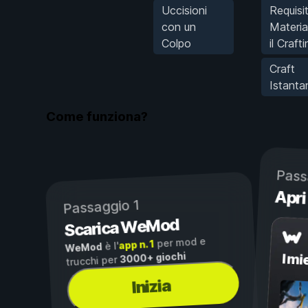
Uccisioni
Requisit
con un
Material
Colpo
il Crafti
Craft
Istanta
Come funziona?
Pass
Apri
Passaggio 1
Scarica WeMod
per mod e
app n. 1
è l'
WeMod
3000+ giochi
I mi
trucchi per
Inizia