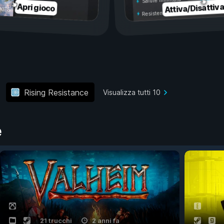
Salute illimitata
Attiva/Disattiv
Apri gioco
Resistenza illimitata
Rising Resistance
Visualizza tutti 10
e
21 trucchi
2 anni fa