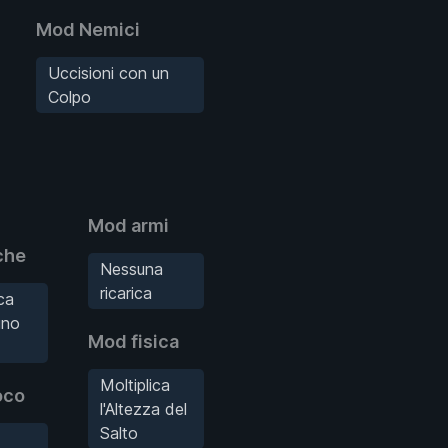
Mod Nemici
Uccisioni con un
Colpo
Mod armi
che
Nessuna
ricarica
ca
gno
Mod fisica
Moltiplica
oco
l'Altezza del
Salto