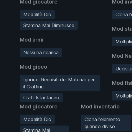
Mod giocatore
Mod inv
Modalità Dio
Clona l
Stamina Mai Diminuisce
Mod sta
Mod armi
Moltipl
Nessuna ricarica
Mod Ne
Mod gioco
Uccisio
Ignora i Requisiti dei Materiali per
Mod fis
il Crafting
Moltipli
Craft Istantaneo
Mod giocatore
Mod inventario
Modalità Dio
Clona l'elemento
quando diviso
Stamina Mai