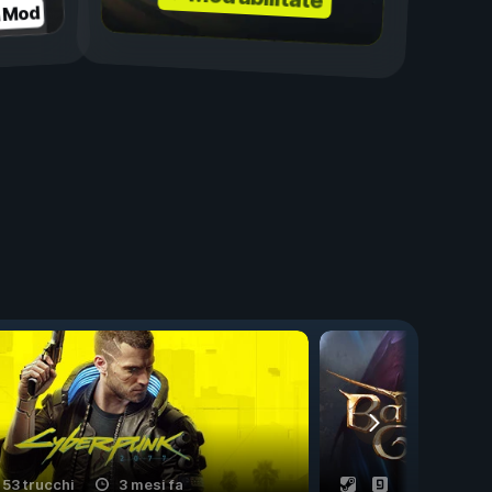
a Mod
53 trucchi
3 mesi fa
25 trucchi