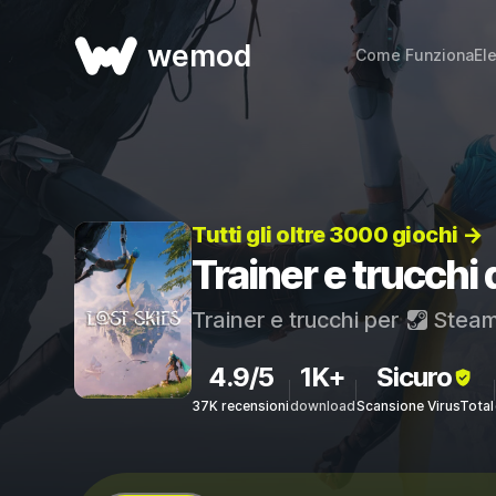
wemod
Come Funziona
El
Tutti gli oltre 3000 giochi →
Trainer e trucchi 
Trainer e trucchi per
Stea
4.9/5
1K+
Sicuro
37K recensioni
download
Scansione VirusTotal