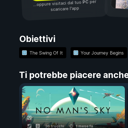
per
PC
...oppure visitaci dal tuo
scaricare l'app
Obiettivi
The Swing Of It
Your Journey Begins
Ti potrebbe piacere anch
36 trucchi
1 mese fa