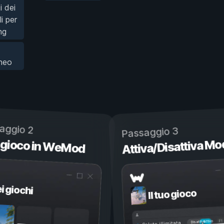
i dei
i per
ng
neo
aggio 2
Passaggio 3
 gioco in WeMod
Attiva/Disattiva Mo
ei giochi
Il tuo gioco
Attivo
Disattivo