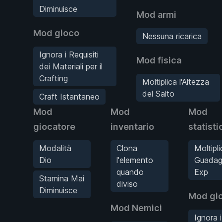
Diminuisce
Mod armi
Mod gioco
Nessuna ricarica
Ignora i Requisiti
Mod fisica
dei Materiali per il
Crafting
Moltiplica l'Altezza
del Salto
Craft Istantaneo
Mod
Mod
Mod
giocatore
inventario
statisti
Modalità
Clona
Moltipli
Dio
l'elemento
Guada
quando
Exp
Stamina Mai
diviso
Diminuisce
Mod gi
Mod Nemici
Ignora i