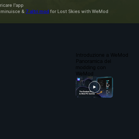
ricare l'app
Diminuisce &
7 altri mod
for
Lost Skies
with
WeMod
Introduzione a WeMod
Panoramica del
modding con
WeMod