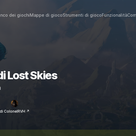
enco dei giochi
Mappe di gioco
Strumenti di gioco
Funzionalità
Com
di Lost Skies
m
di ColonelRVH ↗